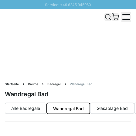
Service: +49 6245 945960
Direkt zum Inhalt
Versand & Zoll gratis ab 300 CHF
100 Tage Rückgaberecht
SUNNY SALE: Bis zu 20% Rabatt
Startseite
Räume
Badregal
Wandregal Bad
Wandregal Bad
Alle Badregale
Glasablage Bad
Wandregal Bad