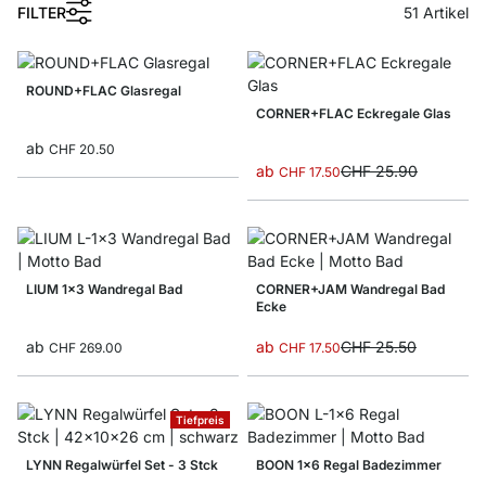
FILTER
51
Artikel
ROUND+FLAC Glasregal
CORNER+FLAC Eckregale Glas
ab
CHF 20.50
ab
CHF 25.90
CHF 17.50
LIUM 1x3 Wandregal Bad
CORNER+JAM Wandregal Bad
Ecke
ab
ab
CHF 25.50
CHF 269.00
CHF 17.50
Tiefpreis
LYNN Regalwürfel Set - 3 Stck
BOON 1x6 Regal Badezimmer