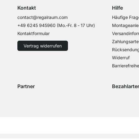
Kontakt
Hilfe
contact@regalraum.com
Häufige Frag
+49 6245 945960
(Mo.‑Fr. 8 ‑ 17 Uhr)
Montageanle
Kontaktformular
Versandinfor
Zahlungsarte
Vertrag widerrufen
Rücksendun
Widerruf
Barrierefreihe
Partner
Bezahlarte
Versand mit GLS
Versand mit Schenker
Zahlung mit 
Zahlu