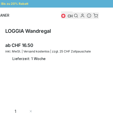
Bis zu 20% Rabatt
LANER
CH
Regalplaner
LOGGIA Wandregal
ab
CHF 16.50
inkl. MwSt. | Versand kostenlos | zzgl. 25 CHF Zollpauschale
Lieferzeit: 1 Woche
Menge
In den Warenkorb