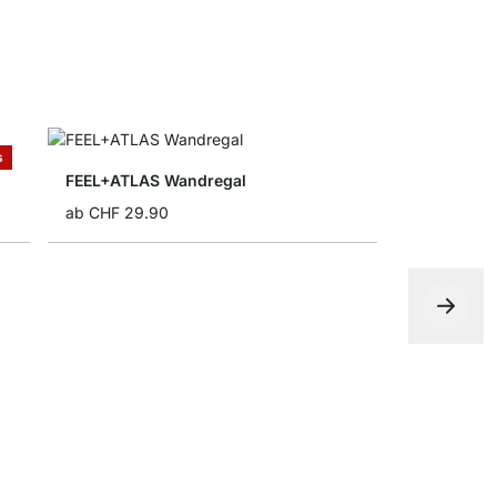
s
FEEL+ATLAS Wandregal
ab
CHF 29.90
CASSY Wan
CHF 66.50