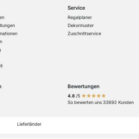
Service
en
Regalplaner
itungen
Dekormuster
mationen
Zuschnittservice
n
g
it
n
Bewertungen
Visa
ng mit Mastercard
Zahlung mit Paypal
Zahlung mit Sofort Kasse
Zahlung mit Vorkasse
4.8
/5
So bewerten uns 33692 Kunden
Current country
Lieferland wechseln
Lieferland wechseln
Lieferland wechseln
Lieferland wechseln
Lieferland wechseln
Lieferland wechseln
Lieferland wechs
Lieferland we
Lieferlan
Lieferländer