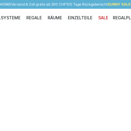
 945960
Versand & Zoll gratis ab 300 CHF
100 Tage Rückgaberecht
SUNNY SALE: 
LSYSTEME
REGALE
RÄUME
EINZELTEILE
SALE
REGALP
Regalsysteme
Regale
Räume
Einzelteile