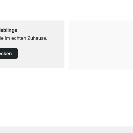
ieblinge
e im echten Zuhause.
ecken
Versand & Zoll gratis ab 300 CHF
Darunter nur 25 CHF Versand- & Zollpauschale