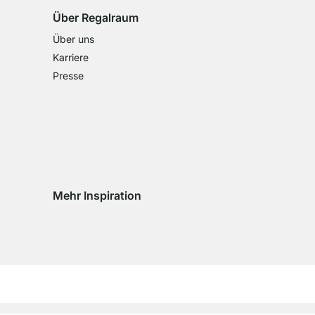
Über Regalraum
Über uns
Karriere
Presse
Mehr Inspiration
Social media Instagram
Social media Facebook
Social media Pinterest
Social media Youtube
eln
chseln
d wechseln