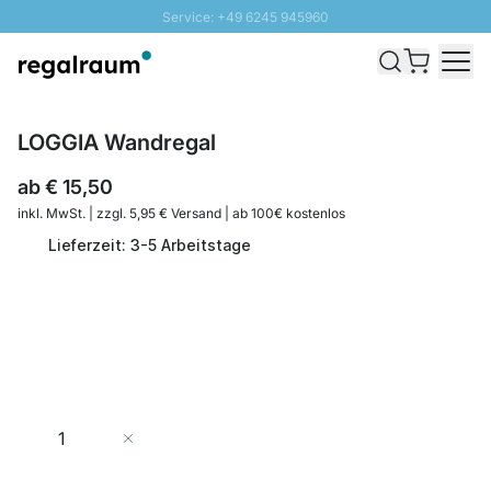
Service: +49 6245 945960
Direkt zum Inhalt
Schnelle Lieferung - Gratis Versand ab 100€
100 Tage Rückgabe
SUNNY SALE: Bis zu 20% Rabatt
LOGGIA Wandregal
ab
€ 15,50
inkl. MwSt. | zzgl. 5,95 € Versand | ab 100€ kostenlos
Lieferzeit: 3-5 Arbeitstage
Menge
In den Warenkorb