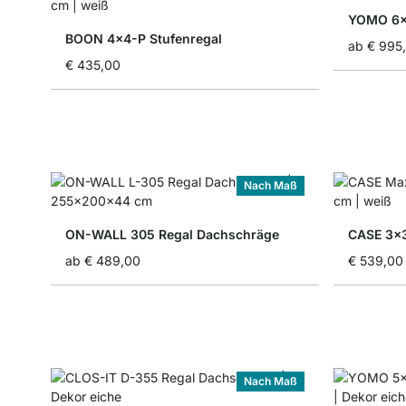
YOMO 6x6
BOON 4x4-P Stufenregal
ab
€ 995
€ 435,00
Nach Maß
ON-WALL 305 Regal Dachschräge
CASE 3x3
ab
€ 489,00
€ 539,00
Nach Maß