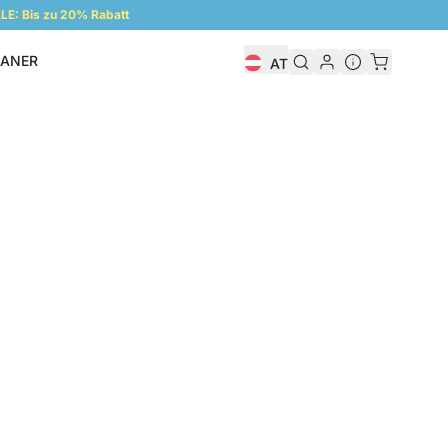
E: Bis zu 20% Rabatt
LANER
AT
Regalplaner