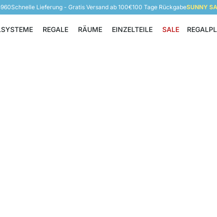
5960
Schnelle Lieferung - Gratis Versand ab 100€
100 Tage Rückgabe
SUNNY SAL
LSYSTEME
REGALE
RÄUME
EINZELTEILE
SALE
REGALP
Regalsysteme
Regale
Räume
Einzelteile