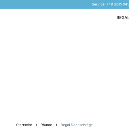
Service: +49 6245 94
Direkt zum Inhalt
REGA
Startseite
Räume
Regal Dachschräge