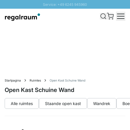
Service: +49 6245 945960
Naar inhoud overslaan
Snelle levering - Gratis verzending vanaf €100
100 daten retourrecht
SUNNY SALE: Tot 20% korting
Startpagina
Ruimtes
Open Kast Schuine Wand
Open Kast Schuine Wand
Alle ruimtes
Staande open kast
Wandrek
Boe