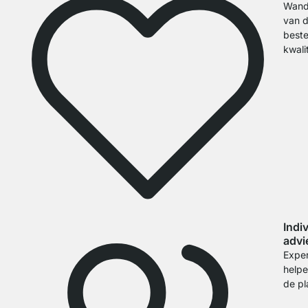
Wand
van 
best
kwali
Indi
advi
Exper
helpe
de pl