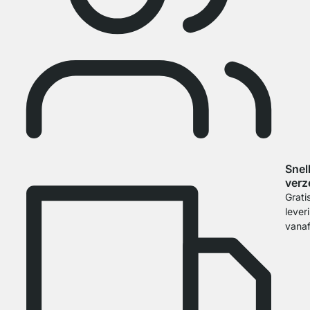
Snel
verz
Grati
lever
vana