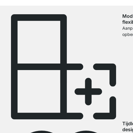
Modu
flexi
Aanp
opbe
Tijd
desi