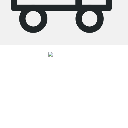
4.7
Onze producten in de categorie open kast schuine wand zijn door
27751
klanten gemiddeld beoordeeld met
4.7
van de
5
sterren.
Naar de
beoordelingen
Top klantenservice
Gratis verzending
100 dagen retourrecht