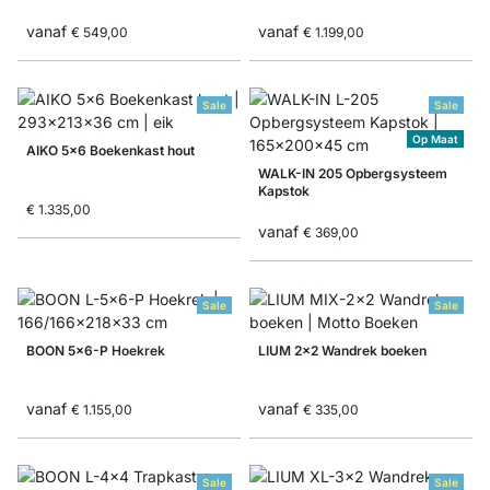
vanaf
vanaf
€ 549,00
€ 1.199,00
Sale
Sale
Op Maat
AIKO 5x6 Boekenkast hout
WALK-IN 205 Opbergsysteem
Kapstok
€ 1.335,00
vanaf
€ 369,00
Sale
Sale
BOON 5x6-P Hoekrek
LIUM 2x2 Wandrek boeken
vanaf
vanaf
€ 1.155,00
€ 335,00
Sale
Sale