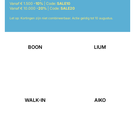
Vanaf € 1.500
-10%
| Code:
SALE10
Vanaf € 10.000
-20%
| Code:
SALE20
Let op: Kortingen zijn niet combineerbaar. Actie geldig tot 10 augustus.
BOON
LIUM
WALK-IN
AIKO