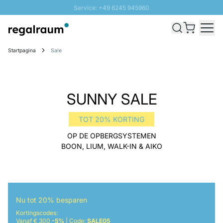
Service: +49 6245 945960
Naar inhoud overslaan
Snelle levering - Gratis verzending vanaf €100
100 daten retourrecht
Startpagina
Sale
SUNNY SALE: Tot 20% korting
SUNNY SALE
TOT 20% KORTING
OP DE OPBERGSYSTEMEN
BOON, LIUM, WALK-IN & AIKO
Nu tot 20% besparen
Kortingscodes:
Vanaf € 300
-5%
| Code:
SALE05