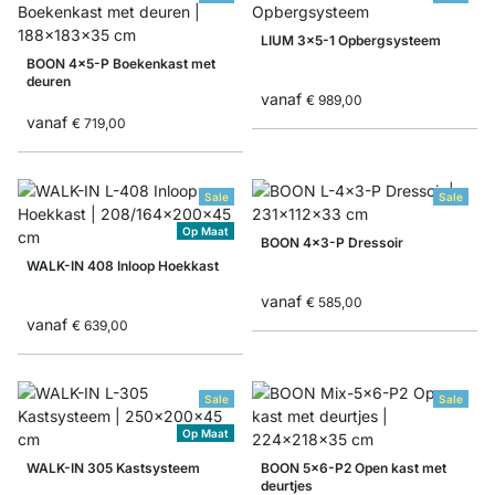
LIUM 3x5-1 Opbergsysteem
BOON 4x5-P Boekenkast met
deuren
vanaf
€ 989,00
vanaf
€ 719,00
Sale
Sale
Op Maat
BOON 4x3-P Dressoir
WALK-IN 408 Inloop Hoekkast
vanaf
€ 585,00
vanaf
€ 639,00
Sale
Sale
Op Maat
WALK-IN 305 Kastsysteem
BOON 5x6-P2 Open kast met
deurtjes