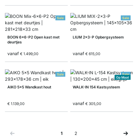
Sale
Sale
BOON 6x6-P2 Open kast met
LIUM 2x3-P Opbergsysteem
deurtjes
vanaf
vanaf
€ 1.499,00
€ 615,00
Sale
Sale
Op Maat
AIKO 5x5 Wandkast hout
WALK-IN 154 Kastsysteem
vanaf
€ 1.139,00
€ 305,00
1
2
Je leest momenteel pagina
Zijde