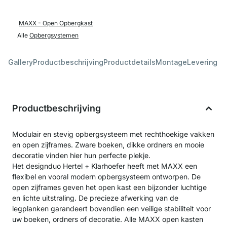
MAXX - Open Opbergkast
Alle
Opbergsystemen
Gallery
Productbeschrijving
Productdetails
Montage
Levering &
Productbeschrijving
Modulair en stevig opbergsysteem met rechthoekige vakken
en open zijframes. Zware boeken, dikke ordners en mooie
decoratie vinden hier hun perfecte plekje.
Het designduo Hertel + Klarhoefer heeft met MAXX een
flexibel en vooral modern opbergsysteem ontworpen. De
open zijframes geven het open kast een bijzonder luchtige
en lichte uitstraling. De precieze afwerking van de
legplanken garandeert bovendien een veilige stabiliteit voor
uw boeken, ordners of decoratie. Alle MAXX open kasten