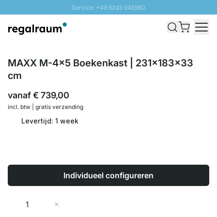
Service: +49 6245 945960
Naar inhoud overslaan
Snelle levering - Gratis verzending vanaf €100
100 daten retourrecht
SUNNY SALE: Tot 20% korting
MAXX M-4x5 Boekenkast | 231x183x33
cm
vanaf
€ 739,00
incl. btw | gratis verzending
Levertijd: 1 week
Individueel configureren
Aantal
In Winkelwagen