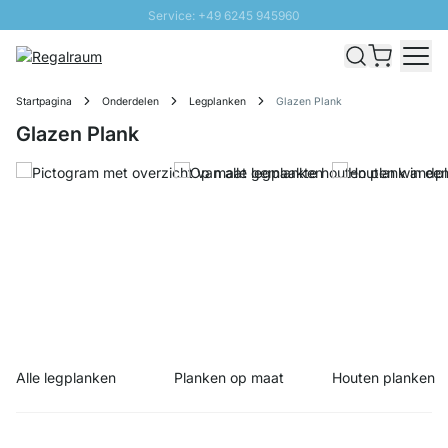
Service: +49 6245 945960
Naar inhoud overslaan
Snelle levering - Gratis verzending vanaf €100
100 daten retourrecht
Startpagina
Onderdelen
Legplanken
Glazen Plank
SUNNY SALE: Tot 20% korting
Glazen Plank
Alle legplanken
Planken op maat
Houten planken