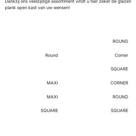
Dankzij ons veelzijdige assortiment vindt u hier zeker de glazen
plank open kast van uw wensen!
ROUND
Round
Corner
SQUARE
MAXI
CORNER
MAXI
ROUND
SQUARE
SQUARE