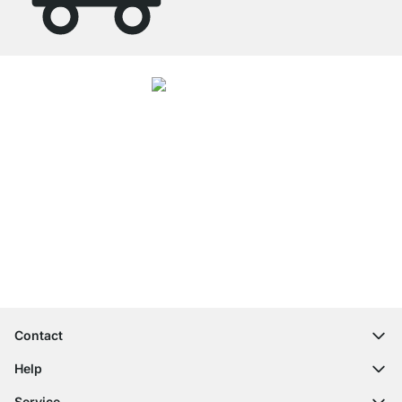
4.7
Onze producten in de categorie glazen planken zijn door
27788
klanten
gemiddeld beoordeeld met
4.7
van de
5
sterren.
Naar de beoordelingen
Top klantenservice
Gratis verzending
100 dagen retourrecht
Contact
contact@regalraum.com
Help
+49 6245 945960
(Maan. ‑ Vrij.: 8am ‑ 5pm CET)
FAQ
Service