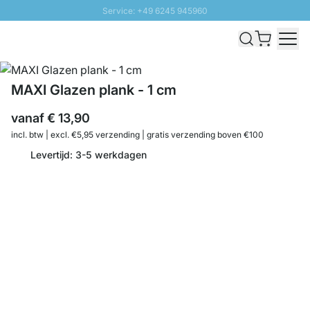
Service: +49 6245 945960
Naar inhoud overslaan
Snelle levering - Gratis verzending vanaf €100
100 daten retourrecht
SUNNY SALE: Tot 20% korting
MAXI Glazen plank - 1 cm
vanaf
€ 13,90
incl. btw | excl. €5,95 verzending | gratis verzending boven €100
Levertijd: 3-5 werkdagen
Aantal