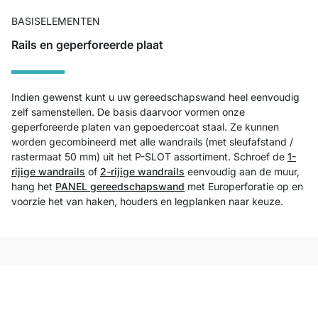
BASISELEMENTEN
Rails en geperforeerde plaat
Indien gewenst kunt u uw gereedschapswand heel eenvoudig
zelf samenstellen. De basis daarvoor vormen onze
geperforeerde platen van gepoedercoat staal. Ze kunnen
worden gecombineerd met alle wandrails (met sleufafstand /
rastermaat 50 mm) uit het P-SLOT assortiment. Schroef de
1-
rijige wandrails
of
2-rijige wandrails
eenvoudig aan de muur,
hang het
PANEL gereedschapswand
met Europerforatie op en
voorzie het van haken, houders en legplanken naar keuze.