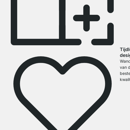
Tijd
desi
Wand
van 
best
kwali