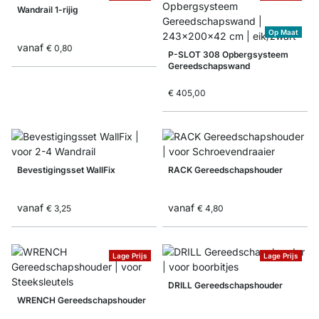
Wandrail 1-rijig
Op Maat
vanaf
€ 0,80
P-SLOT 308 Opbergsysteem
Gereedschapswand
€ 405,00
Bevestigingsset WallFix
RACK Gereedschapshouder
vanaf
vanaf
€ 3,25
€ 4,80
Lage Prijs
Lage Prijs
DRILL Gereedschapshouder
WRENCH Gereedschapshouder