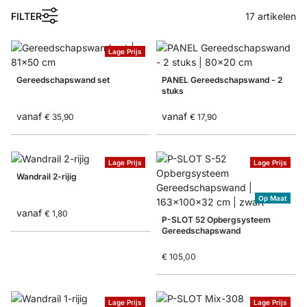
FILTER
17
artikelen
Lage Prijs
Gereedschapswand set
PANEL Gereedschapswand - 2
stuks
vanaf
vanaf
€ 35,90
€ 17,90
Lage Prijs
Lage Prijs
Wandrail 2-rijig
Op Maat
vanaf
€ 1,80
P-SLOT 52 Opbergsysteem
Gereedschapswand
€ 105,00
Lage Prijs
Lage Prijs