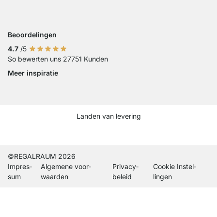
Betaling met iDeal
Betaling met Visa
Betaling met Mastercard
Betaling met Paypal
Betaling met Klarna Sofort
Betaling met Overschrijvi
Beoordelingen
4.7
/5
So bewerten uns 27751 Kunden
Meer inspiratie
Social media Instagram
Social media Facebook
Social media Pinterest
Social media Youtube
Landen van levering
Current country
Leveringsland wijzigen
Leveringsland wijzigen
Leveringsland wijzigen
Leveringsland wijzigen
Leveringsland wijzigen
Leveringsland wijzigen
Leveringsland wijzigen
Leveringsland wijzi
Leveringsland wi
©REGALRAUM 2026
Impres­
Algemene voor­
Privacy­
Cookie Instel­
sum
waarden
beleid
lingen