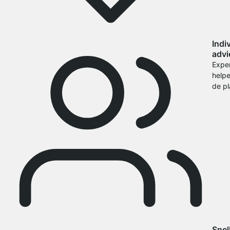
Indi
advi
Expe
helpe
de pl
Snel