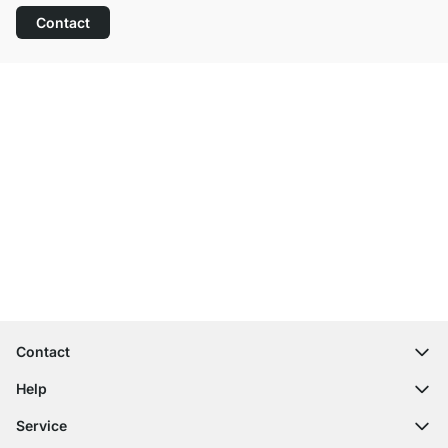
Contact
Top klantenservice
Gratis verzending
100 dagen retourrecht
Contact
contact@regalraum.com
Help
+49 6245 945960
(Maan. ‑ Vrij.: 8am ‑ 5pm CET)
FAQ
Service
Contactformulier
Montagehandleidingen