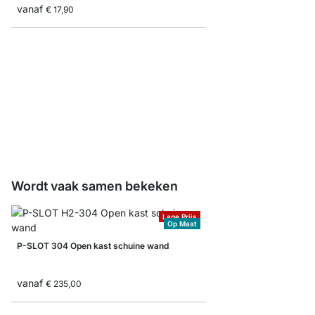
vanaf
€ 17,90
DRILL Gereedschapsh
vanaf
€ 4,80
Wordt vaak samen bekeken
Lage Prijs
Op Maat
P-SLOT 304 Open kast schuine wand
vanaf
€ 235,00