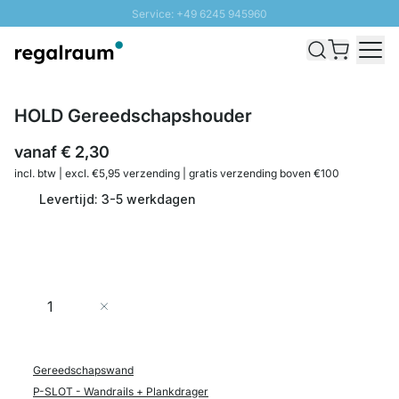
Service: +49 6245 945960
Naar inhoud overslaan
Snelle levering - Gratis verzending vanaf €100
100 daten retourrecht
SUNNY SALE: Tot 20% korting
HOLD Gereedschapshouder
vanaf
€ 2,30
incl. btw | excl. €5,95 verzending | gratis verzending boven €100
Levertijd: 3-5 werkdagen
Aantal
In Winkelwagen
Gereedschapswand
P-SLOT - Wandrails + Plankdrager