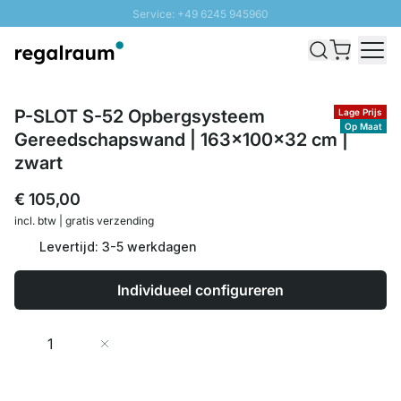
Service: +49 6245 945960
Naar inhoud overslaan
Snelle levering - Gratis verzending vanaf €100
100 daten retourrecht
SUNNY SALE: Tot 20% korting
P-SLOT S-52 Opbergsysteem
Lage Prijs
Op Maat
Gereedschapswand | 163x100x32 cm |
zwart
€ 105,00
incl. btw | gratis verzending
Levertijd: 3-5 werkdagen
Individueel configureren
Aantal
In Winkelwagen