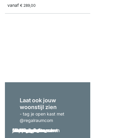
vanaf
€ 289,00
P-SLOT 101 Wandrail
vanaf
€ 125,00
Laat ook jouw
woonstijl zien
- tag je open kast met
@regalraumcom