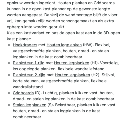
opnieuw worden ingericht. Houten planken en Gridboards
kunnen in de open kast planner op de gewenste lengte
worden aangepast. Dankzij de wandmontage blijft de vloer
vrij, kan gemakkelijk worden schoongemaakt en als extra
opbergruimte worden gebruikt.
Kies een kastvariant en pas de open kast aan in de 3D-open
kast planner:
Hoekdragers
met
Houten legplanken
(HW): Flexibel,
vastgeschroefde planken, houten, draad- en stalen
legplanken in de kast combineerbaar
Planksteun 1-rijig
met
Houten legplanken
(H1): Voordelig,
los opgelegde planken, flexibele wandrailafstand
Planksteun 2-rijig
met
Houten legplanken
(H2): Stijlvol,
korte steunen, vastgeschroefde planken, flexibele
wandrailafstand
Gridboards
(D): Luchtig, planken klikken vast, houten,
draad- en stalen legplanken in de kast combineerbaar
Stalen legplanken
(S): Belastbaar, planken klikken vast,
houten, draad- en stalen legplanken in de kast
combineerbaar