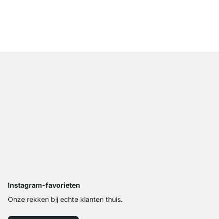
P-SLOT 302 Wandrail
vanaf
€ 289,00
Instagram-favorieten
Onze rekken bij echte klanten thuis.