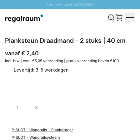
Service: +49 6245 945960
Naar inhoud overslaan
Snelle levering - Gratis verzending vanaf €100
100 daten retourrecht
SUNNY SALE: Tot 20% korting
Planksteun Draadmand – 2 stuks | 40 cm
vanaf
€ 2,40
incl. btw | excl. €5,95 verzending | gratis verzending boven €100
Levertijd: 3-5 werkdagen
Aantal
In Winkelwagen
P-SLOT - Wandrails + Plankdrager
P-SLOT - Wandrailsysteem