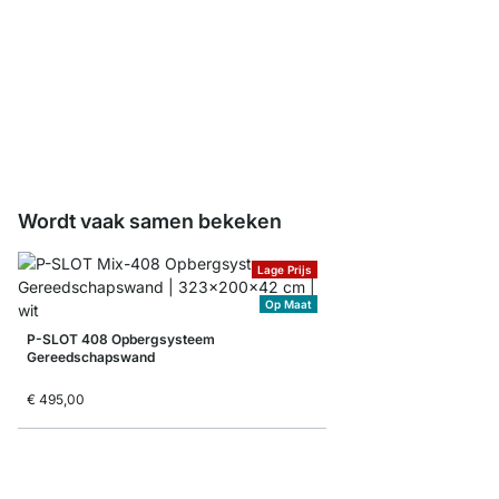
Planksteun Kledingsta
vanaf
€ 6,55
Wordt vaak samen bekeken
Lage Prijs
Op Maat
P-SLOT 408 Opbergsysteem
Gereedschapswand
€ 495,00