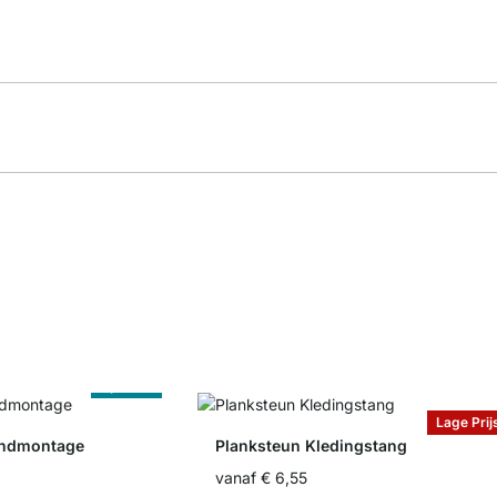
Op Maat
Lage Prij
andmontage
Planksteun Kledingstang
vanaf
€ 6,55