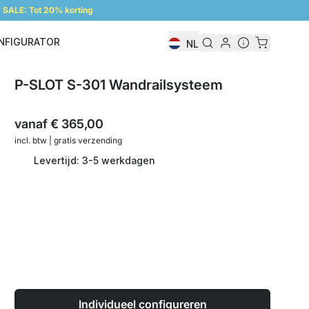
SALE: Tot 20% korting
NFIGURATOR
NL
Configurator
P-SLOT S-301 Wandrailsysteem
vanaf
€ 365,00
incl. btw | gratis verzending
Levertijd: 3-5 werkdagen
Individueel configureren