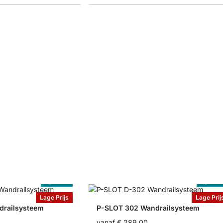
Op Maat
Op Maa
Lage Prijs
Lage Prij
drailsysteem
P-SLOT 302 Wandrailsysteem
vanaf
€ 289,00