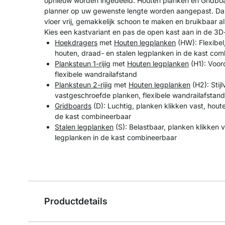
opnieuw worden ingedeeld. Houten planken en Gridboa
planner op uw gewenste lengte worden aangepast. Dan
vloer vrij, gemakkelijk schoon te maken en bruikbaar a
Kies een kastvariant en pas de open kast aan in de 3D
Hoekdragers
met
Houten legplanken
(HW): Flexibel
houten, draad- en stalen legplanken in de kast co
Planksteun 1-rijig
met
Houten legplanken
(H1): Voor
flexibele wandrailafstand
Planksteun 2-rijig
met
Houten legplanken
(H2): Stijl
vastgeschroefde planken, flexibele wandrailafstand
Gridboards
(D): Luchtig, planken klikken vast, hout
de kast combineerbaar
Stalen legplanken
(S): Belastbaar, planken klikken v
legplanken in de kast combineerbaar
Productdetails