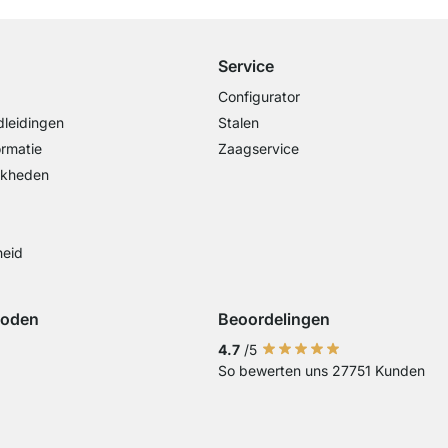
Service
Configurator
leidingen
Stalen
ormatie
Zaagservice
jkheden
heid
hoden
Beoordelingen
iDeal
ing met Visa
Betaling met Mastercard
Betaling met Paypal
Betaling met Klarna Sofort
4.7
/5
So bewerten uns 27751 Kunden
Overschrijving