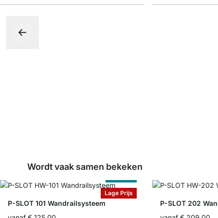
Wordt vaak samen bekeken
Op Maat
Lage Prijs
P-SLOT 101 Wandrailsysteem
P-SLOT 202 Wan
vanaf
€ 125,00
vanaf
€ 209,00