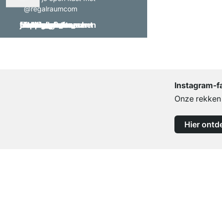
@regalraumcom
Instagram-f
Onze rekken b
Hier ontd
Top klantenservice
Professioneel advies van experts