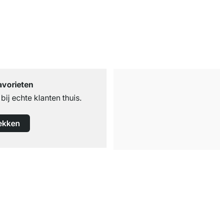
avorieten
ij echte klanten thuis.
ekken
Gratis verzending
vanaf €100 bestelwaarde