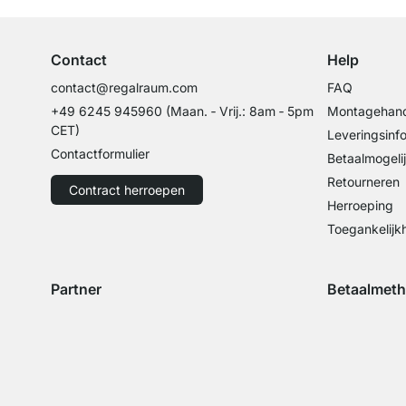
Contact
Help
contact@regalraum.com
FAQ
+49 6245 945960
(Maan. ‑ Vrij.: 8am ‑ 5pm
Montagehand
CET)
Leveringsinf
Contactformulier
Betaalmogeli
Retourneren
Contract herroepen
Herroeping
Toegankelijk
Partner
Betaalmet
Verzending met GLS
Verzending met Schenker
Betaling met 
Betal
Betaling met 