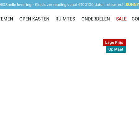
960
Snelle levering - Gratis verzending vanaf €100
100 daten retourrecht
SUNNY 
TEMEN
OPEN KASTEN
RUIMTES
ONDERDELEN
SALE
CO
Opbergsystemen
Open Kasten
Ruimtes
Onderdelen
Lage Prijs
Op Maat