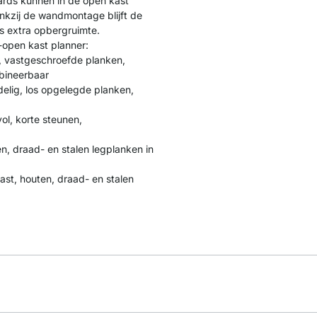
rds kunnen in de open kast
kzij de wandmontage blijft de
ls extra opbergruimte.
-open kast planner:
, vastgeschroefde planken,
mbineerbaar
delig, los opgelegde planken,
vol, korte steunen,
en, draad- en stalen legplanken in
ast, houten, draad- en stalen