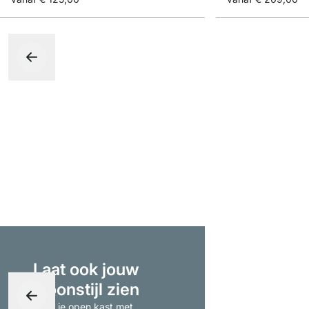
Laat ook jouw
woonstijl zien
- tag je open kast met