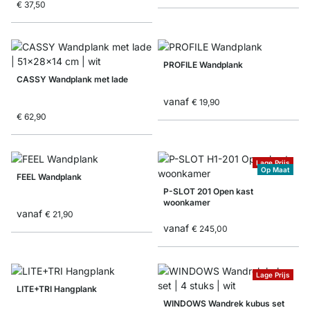
€ 37,50
PROFILE Wandplank
CASSY Wandplank met lade
vanaf
€ 19,90
€ 62,90
Lage Prijs
Op Maat
FEEL Wandplank
P-SLOT 201 Open kast
woonkamer
vanaf
€ 21,90
vanaf
€ 245,00
Lage Prijs
LITE+TRI Hangplank
WINDOWS Wandrek kubus set