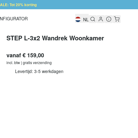
LE: Tot 20% korting
NFIGURATOR
NL
Configurator
STEP L-3x2 Wandrek Woonkamer
vanaf
€ 159,00
incl. btw | gratis verzending
Levertijd: 3-5 werkdagen
Individueel configureren