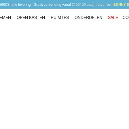
45960
Snelle levering - Gratis verzending vanaf €100
100 daten retourrecht
SUNNY SA
TEMEN
OPEN KASTEN
RUIMTES
ONDERDELEN
SALE
CO
Opbergsystemen
Open Kasten
Ruimtes
Onderdelen