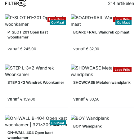
FILTER
214
artikelen
Lage Prijs
Lage Prijs
Op Maat
Op Maat
P-SLOT 201 Open kast
BOARD+RAIL Wandrek op maat
woonkamer
vanaf
vanaf
€ 245,00
€ 32,90
Lage Prijs
STEP 3x2 Wandrek Woonkamer
SHOWCASE Metalen wandplank
vanaf
vanaf
€ 159,00
€ 30,50
Op Maat
BOY Wandplank
ON-WALL 404 Open kast
woonkamer