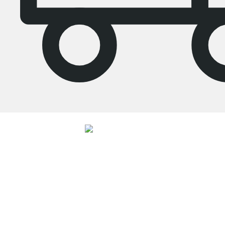
4.7
Onze producten in de categorie woonkamerrek zijn door
27751
klanten
gemiddeld beoordeeld met
4.7
van de
5
sterren.
Naar de beoordelingen
Top klantenservice
Gratis verzending