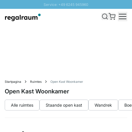
Service: +49 6245 945960
Naar inhoud overslaan
Snelle levering - Gratis verzending vanaf €100
100 daten retourrecht
SUNNY SALE: Tot 20% korting
Startpagina
Ruimtes
Open Kast Woonkamer
Open Kast Woonkamer
Alle ruimtes
Staande open kast
Wandrek
Boe