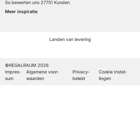
So bewerten uns 27751 Kunden
Meer inspiratie
Social media Instagram
Social media Facebook
Social media Pinterest
Social media Youtube
Landen van levering
Current country
Leveringsland wijzigen
Leveringsland wijzigen
Leveringsland wijzigen
Leveringsland wijzigen
Leveringsland wijzigen
Leveringsland wijzigen
Leveringsland wijzigen
Leveringsland wijzi
Leveringsland wi
©REGALRAUM 2026
Impres­
Algemene voor­
Privacy­
Cookie Instel­
sum
waarden
beleid
lingen