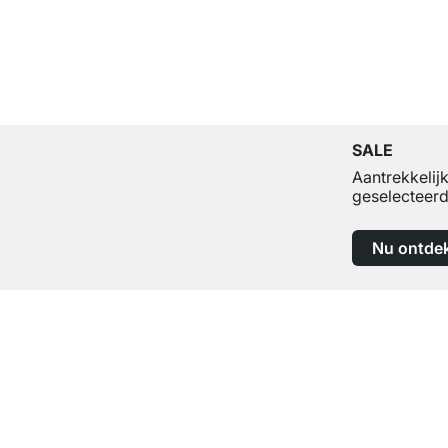
SALE
Aantrekkelij
geselecteerd
Nu ontde
Top klantenservice