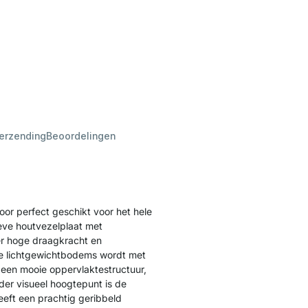
verzending
Beoordelingen
r perfect geschikt voor het hele
eve houtvezelplaat met
er hoge draagkracht en
 de lichtgewichtbodems wordt met
een mooie oppervlakte­structuur,
der visueel hoogtepunt is de
eeft een prachtig geribbeld