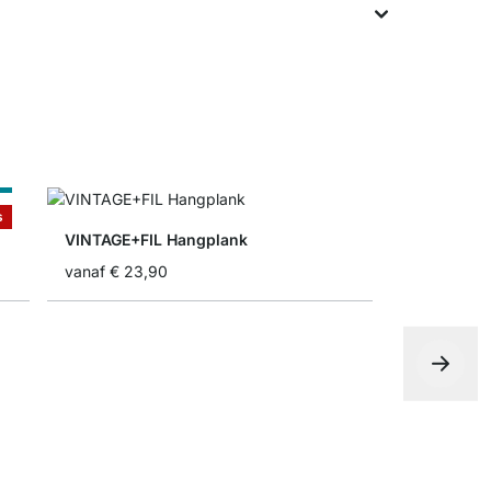
t
s
VINTAGE+FIL Hangplank
vanaf
€ 23,90
BOY Wand