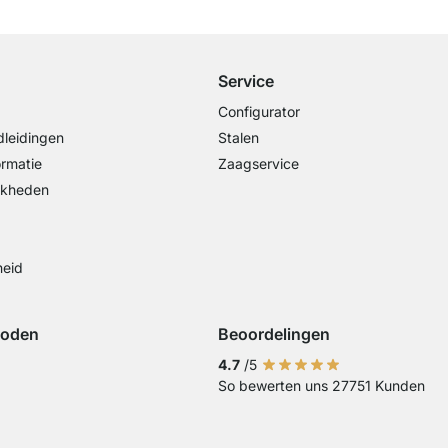
vanaf €100 bestelwaarde
Service
Configurator
leidingen
Stalen
ormatie
Zaagservice
jkheden
heid
hoden
Beoordelingen
iDeal
ing met Visa
Betaling met Mastercard
Betaling met Paypal
Betaling met Klarna Sofort
4.7
/5
So bewerten uns 27751 Kunden
Overschrijving