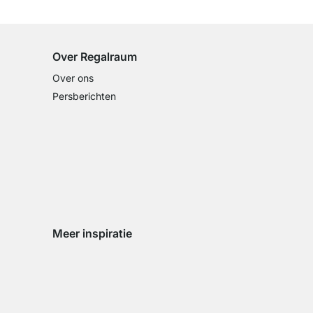
op alle standaardartikelen
Over Regalraum
Over ons
Persberichten
Meer inspiratie
Social media Instagram
Social media Facebook
Social media Pinterest
Social media Youtube