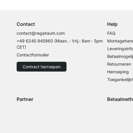
Professioneel advies van experts
Contact
Help
contact@regalraum.com
FAQ
+49 6245 945960
(Maan. ‑ Vrij.: 8am ‑ 5pm
Montagehand
CET)
Leveringsinf
Contactformulier
Betaalmogeli
Retourneren
Contract herroepen
Herroeping
Toegankelijk
Partner
Betaalmet
Verzending met GLS
Verzending met Schenker
Betaling met 
Betal
Betaling met 