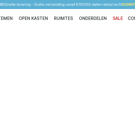
960
Snelle levering - Gratis verzending vanaf €100
100 daten retourrecht
SUNNY 
TEMEN
OPEN KASTEN
RUIMTES
ONDERDELEN
SALE
CO
Opbergsystemen
Open Kasten
Ruimtes
Onderdelen