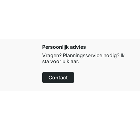
vanaf
€ 18
Persoonlijk advies
Vragen? Planningsservice nodig? Ik
sta voor u klaar.
Contact
100 dagen retourrecht