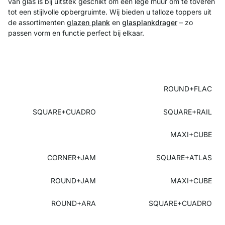
van glas is bij uitstek geschikt om een lege muur om te toveren
tot een stijlvolle opbergruimte. Wij bieden u talloze toppers uit
de assortimenten
glazen plank
en
glasplankdrager
– zo
passen vorm en functie perfect bij elkaar.
ROUND+FLAC
SQUARE+CUADRO
SQUARE+RAIL
MAXI+CUBE
CORNER+JAM
SQUARE+ATLAS
ROUND+JAM
MAXI+CUBE
ROUND+ARA
SQUARE+CUADRO