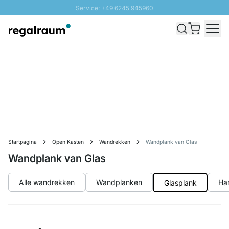
Service: +49 6245 945960
Naar inhoud overslaan
Snelle levering - Gratis verzending vanaf €100
100 daten retourrecht
SUNNY SALE: Tot 20% korting
Startpagina
Open Kasten
Wandrekken
Wandplank van Glas
Wandplank van Glas
Alle wandrekken
Wandplanken
Ha
Glasplank