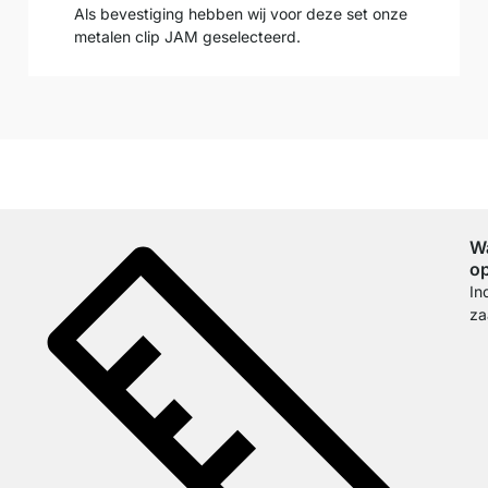
Als bevestiging hebben wij voor deze set onze
metalen clip JAM geselecteerd.
W
o
In
za