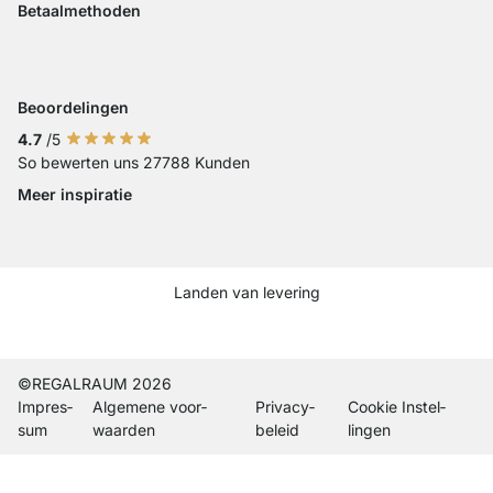
Toegankelijkheid
Betaalmethoden
Betaling met iDeal
Betaling met Visa
Betaling met Mastercard
Betaling met Paypal
Betaling met Klarna Sofort
Betaling met Overschrijvi
Beoordelingen
4.7
/5
So bewerten uns 27788 Kunden
Meer inspiratie
Social media Instagram
Social media Facebook
Social media Pinterest
Social media Youtube
Landen van levering
Current country
Leveringsland wijzigen
Leveringsland wijzigen
Leveringsland wijzigen
Leveringsland wijzigen
Leveringsland wijzigen
Leveringsland wijzigen
Leveringsland wijzigen
Leveringsland wijzi
Leveringsland wi
©REGALRAUM 2026
Impres­
Algemene voor­
Privacy­
Cookie Instel­
sum
waarden
beleid
lingen