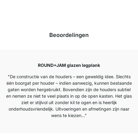
gemiddeld beoordeeld met
4.7
van de
5
sterren.
Naar de beoordelingen
Beoordelingen
ROUND+JAM glazen legplank
"De constructie van de houders – een geweldig idee. Slechts
één boorgat per houder – indien aanwezig, kunnen bestaande
gaten worden hergebruikt. Bovendien zijn de houders subtiel
en nemen ze niet te veel plaats in op de open kasten. Het glas
ziet er stijlvol uit zonder kil te ogen en is heerlijk
onderhoudsvriendelijk. Uitvoeringen en afmetingen zijn naar
wens te kiezen..."