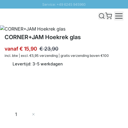
Service: +49 6245 945960
Naar inhoud overslaan
Snelle levering - Gratis verzending vanaf €100
100 daten retourrecht
SUNNY SALE: Tot 20% korting
CORNER+JAM Hoekrek glas
vanaf
€ 15,90
€ 23,90
incl. btw | excl. €5,95 verzending | gratis verzending boven €100
Levertijd: 3-5 werkdagen
Aantal
In Winkelwagen