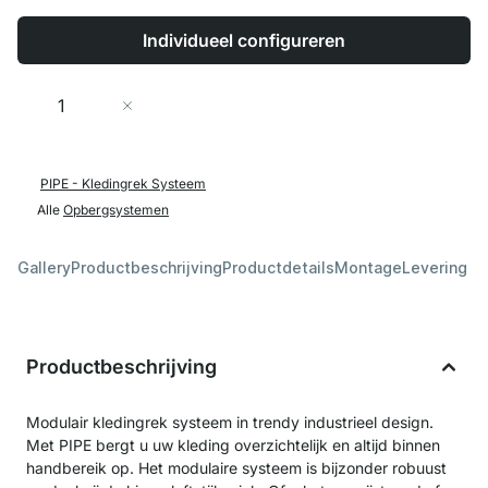
Individueel configureren
Aantal
In Winkelwagen
PIPE - Kledingrek Systeem
Alle
Opbergsystemen
Gallery
Productbeschrijving
Productdetails
Montage
Levering &
Productbeschrijving
Modulair kledingrek systeem in trendy industrieel design.
Met PIPE bergt u uw kleding overzichtelijk en altijd binnen
handbereik op. Het modulaire systeem is bijzonder robuust