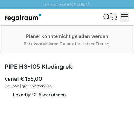
Service: +49 6245 945960
Naar inhoud overslaan
Snelle levering - Gratis verzending vanaf €100
100 daten retourrecht
SUNNY SALE: Tot 20% korting
Planer konnte nicht geladen werden
Bitte kontaktieren Sie uns für Unterstützung.
PIPE HS-105 Kledingrek
vanaf
€ 155,00
incl. btw | gratis verzending
Levertijd: 3-5 werkdagen