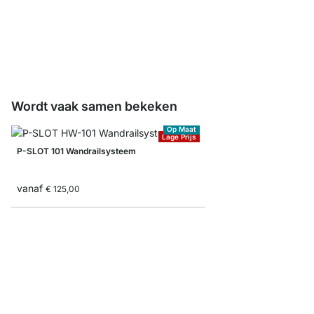
PIPE Vloerbeschermers
€ 1,75
Wordt vaak samen bekeken
Op Maat
Lage Prijs
P-SLOT 101 Wandrailsysteem
vanaf
€ 125,00
WALK-IN 303 Opbergs