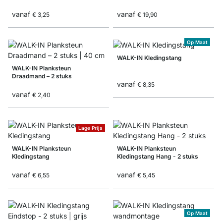
vanaf
vanaf
€ 3,25
€ 19,90
Op Maat
WALK-IN Kledingstang
WALK-IN Planksteun
Draadmand – 2 stuks
vanaf
€ 8,35
vanaf
€ 2,40
Lage Prijs
WALK-IN Planksteun
WALK-IN Planksteun
Kledingstang
Kledingstang Hang - 2 stuks
vanaf
vanaf
€ 6,55
€ 5,45
Op Maat