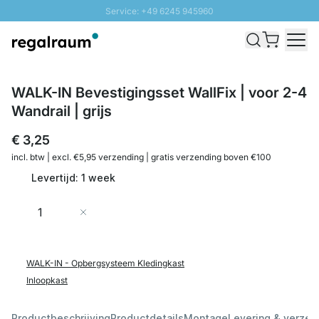
Service: +49 6245 945960
Naar inhoud overslaan
Snelle levering - Gratis verzending vanaf €100
100 daten retourrecht
SUNNY SALE: Tot 20% korting
WALK-IN Bevestigingsset WallFix | voor 2-4
Wandrail | grijs
€ 3,25
incl. btw | excl. €5,95 verzending | gratis verzending boven €100
Levertijd: 1 week
Aantal
In Winkelwagen
WALK-IN - Opbergsysteem Kledingkast
Inloopkast
Productbeschrijving
Productdetails
Montage
Levering & verzen