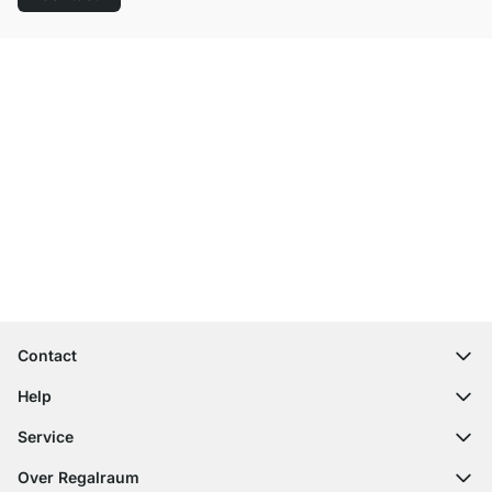
Top klantenservice
Gratis verzending
100 dagen retourrecht
Contact
contact@regalraum.com
Help
+49 6245 945960
(Maan. ‑ Vrij.: 8am ‑ 5pm CET)
FAQ
Service
Contactformulier
Montagehandleidingen
Configurator
Over Regalraum
Leveringsinformatie