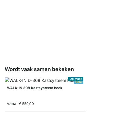
WALK-IN Hangrails
vanaf
€ 7,65
Wordt vaak samen bekeken
Op Maat
Sale
WALK-IN 308 Kastsysteem hoek
vanaf
€ 559,00