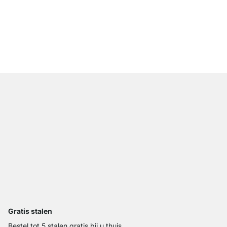
WALK-IN 351 Opbergs
vanaf
€ 465,00
Gratis stalen
Bestel tot 5 stalen gratis bij u thuis.