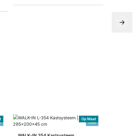
vanaf
€ 3,
t
Op Maat
e
Sale
eem Kledingkast
WALK-IN 354 Kastsysteem