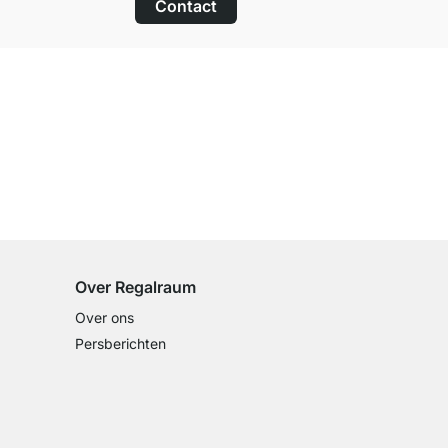
Contact
100 dagen retourrecht
op alle standaardartikelen
Over Regalraum
Over ons
Persberichten