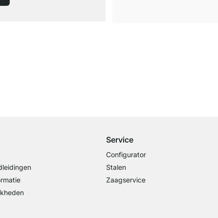
Gratis verzending
vanaf €100 bestelwaarde
Service
Configurator
leidingen
Stalen
ormatie
Zaagservice
jkheden