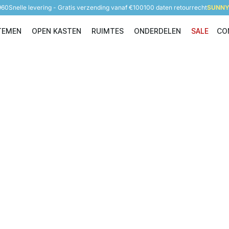
960
Snelle levering - Gratis verzending vanaf €100
100 daten retourrecht
SUNNY 
TEMEN
OPEN KASTEN
RUIMTES
ONDERDELEN
SALE
CO
Opbergsystemen
Open Kasten
Ruimtes
Onderdelen