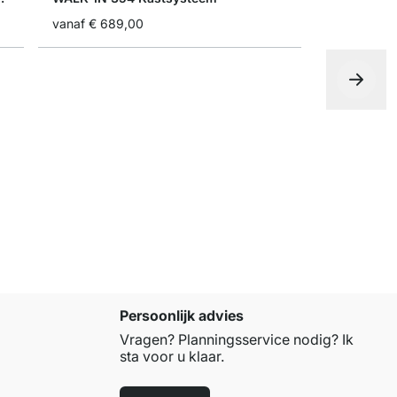
vanaf
€ 689,00
WALK-IN 4
vanaf
€ 64
Persoonlijk advies
Vragen? Planningsservice nodig? Ik
sta voor u klaar.