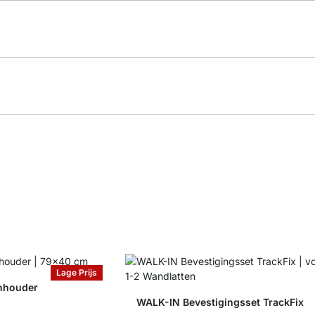
Lage Prijs
nhouder
WALK-IN Bevestigingsset TrackFix