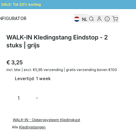
SALE: Tot 20% korting
NFIGURATOR
NL
Configurator
WALK-IN Kledingstang Eindstop - 2
stuks | grijs
€ 3,25
incl. btw | excl. €5,95 verzending | gratis verzending boven €100
Levertijd: 1 week
Aantal
In Winkelwagen
WALK-IN - Opbergsysteem Kledingkast
Alle
Kledingstangen