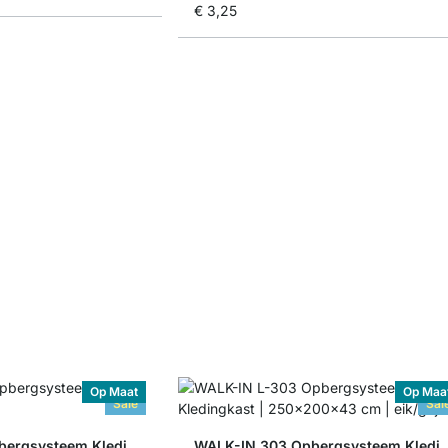
€ 3,25
Op Maat
Op Maa
Sale
Sal
WALK-IN 303 Opbergsysteem Kledingkast
WALK-IN 303 Opbergsyst