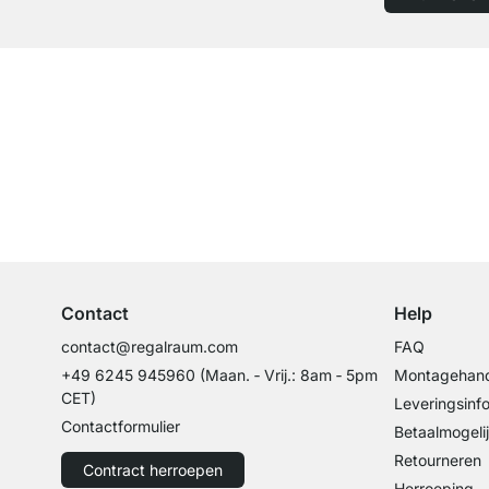
Top klantenservice
Professioneel advies van experts
Contact
Help
contact@regalraum.com
FAQ
+49 6245 945960
(Maan. ‑ Vrij.: 8am ‑ 5pm
Montagehand
CET)
Leveringsinf
Contactformulier
Betaalmogeli
Retourneren
Contract herroepen
Herroeping