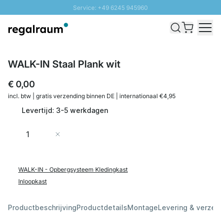
Service: +49 6245 945960
Naar inhoud overslaan
Snelle levering - Gratis verzending vanaf €100
100 daten retourrecht
SUNNY SALE: Tot 20% korting
WALK-IN Staal Plank wit
€ 0,00
incl. btw | gratis verzending binnen DE | internationaal €4,95
Levertijd: 3-5 werkdagen
Aantal
In Winkelwagen
WALK-IN - Opbergsysteem Kledingkast
Inloopkast
Productbeschrijving
Productdetails
Montage
Levering & verzen