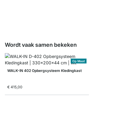
WALK-IN Legplanken
vanaf
€ 11,90
Wordt vaak samen bekeken
Op Maat
WALK-IN 402 Opbergsysteem Kledingkast
€ 415,00
WALK-IN 308 Kastsys