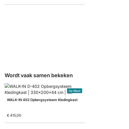
WALK-IN Planksteun K
stuks
vanaf
€ 5,45
Wordt vaak samen bekeken
Op Maat
WALK-IN 402 Opbergsysteem Kledingkast
€ 415,00