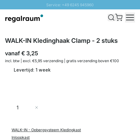
Service: +49 6245 945960
Naar inhoud overslaan
Snelle levering - Gratis verzending vanaf €100
100 daten retourrecht
SUNNY SALE: Tot 20% korting
WALK-IN Kledinghaak Clamp - 2 stuks
vanaf
€ 3,25
incl. btw | excl. €5,95 verzending | gratis verzending boven €100
Levertijd: 1 week
Aantal
In Winkelwagen
WALK-IN - Opbergsysteem Kledingkast
Inloopkast