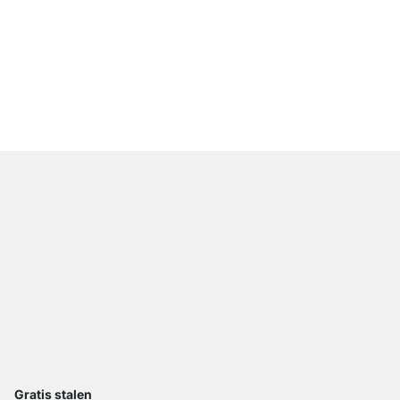
WALK-IN 303 Opbergs
vanaf
€ 309,00
Gratis stalen