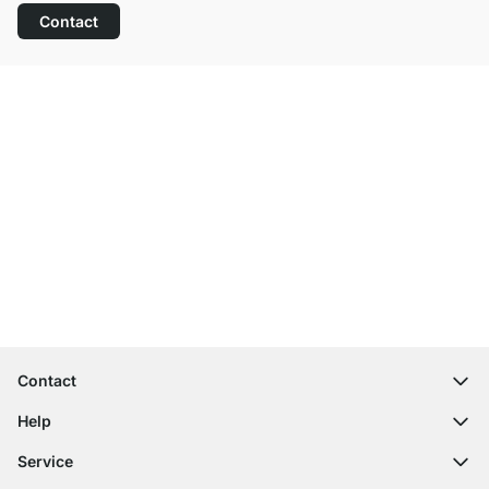
Contact
Top klantenservice
Gratis verzending
100 dagen retourrecht
Contact
contact@regalraum.com
Help
+49 6245 945960
(Maan. ‑ Vrij.: 8am ‑ 5pm CET)
FAQ
Service
Contactformulier
Montagehandleidingen