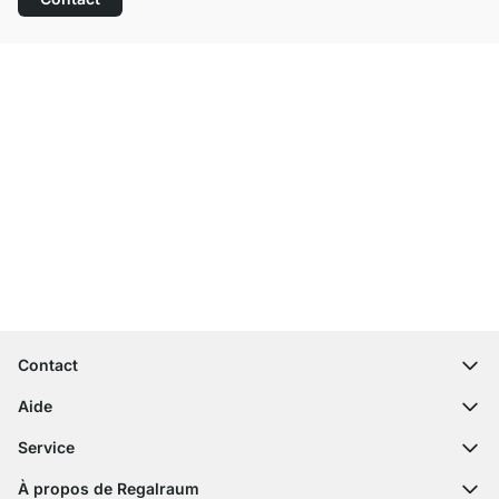
Service clientèle compétent
Livraison gratuite
Droit de retour de 100 jours
Contact
contact@regalraum.com
Aide
+49 6245 945960
(Lun - Ven 8h ‑ 17h)
Questions fréquentes
Service
Formulaire de contact
Notices de montage
Configurateur
À propos de Regalraum
Expédition