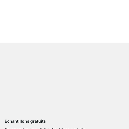
WALK-IN 205 Étagère 
À partir de
369,00 €
Échantillons gratuits