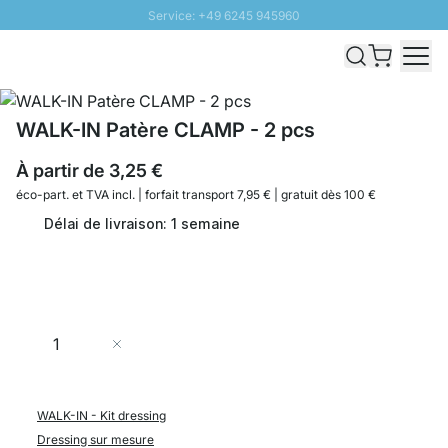
Service: +49 6245 945960
Aller au contenu
Livraison rapide - Livraison gratuite dès 100€
Retour 100 jours
PROMO SOLEIL: Jusqu'à 20% de remise
WALK-IN Patère CLAMP - 2 pcs
À partir de
3,25 €
éco-part. et
TVA incl. | forfait transport 7,95 € | gratuit dès 100 €
Délai de livraison: 1 semaine
Quantité
Ajouter au panier
WALK-IN - Kit dressing
Dressing sur mesure