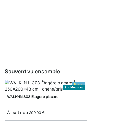
WALK-IN HANG Support 
pcs
À partir de
5,45 €
Souvent vu ensemble
Promo
Sur Measure
WALK-IN 303 Étagère placard
À partir de
309,00 €