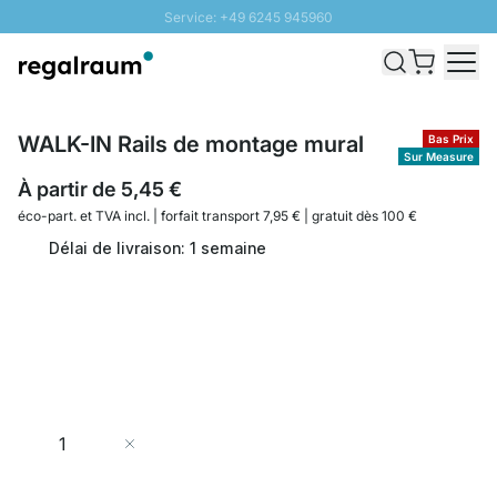
Service: +49 6245 945960
Aller au contenu
Livraison rapide - Livraison gratuite dès 100€
Retour 100 jours
PROMO SOLEIL: Jusqu'à 20% de remise
WALK-IN Rails de montage mural
Bas Prix
Sur Measure
À partir de
5,45 €
éco-part. et
TVA incl. | forfait transport 7,95 € | gratuit dès 100 €
Délai de livraison: 1 semaine
Quantité
Ajouter au panier