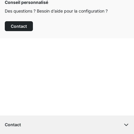
Conseil personnalisé
Des questions ? Besoin d’aide pour la configuration ?
Contact
Service clientèle compétent
Livraison gratuite
Droit de retour de 100 jours
Contact
contact@regalraum.com