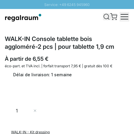
Service: +49 6245 945960
Aller au contenu
Livraison rapide - Livraison gratuite dès 100€
Retour 100 jours
PROMO SOLEIL: Jusqu'à 20% de remise
WALK-IN Console tablette bois
aggloméré-2 pcs | pour tablette 1,9 cm
À partir de
6,55 €
éco-part. et
TVA incl. | forfait transport 7,95 € | gratuit dès 100 €
Délai de livraison: 1 semaine
Quantité
Ajouter au panier
WALK-IN - Kit dressing