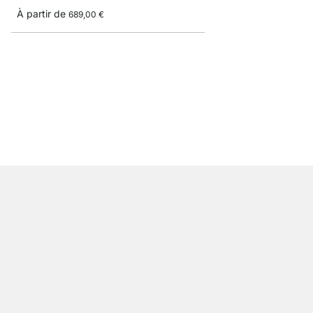
À partir de
689,00 €
WALK-IN 303 Étagère 
À partir de
309,00 €