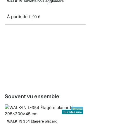
WALK-IN Tablette bois aggloméré
À partir de
11,90 €
WALK-IN Consoles pour 
À partir de
2,40 €
Souvent vu ensemble
Promo
Sur Measure
WALK-IN 354 Étagère placard