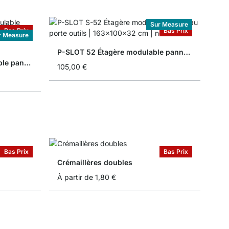
Sur Measure
Bas Prix
Bas Prix
r Measure
P-SLOT 52 Étagère modulable panneau porte outils
P-SLOT 308 Étagère modulable panneau porte outils
105,00 €
Bas Prix
Bas Prix
Crémaillères doubles
À partir de
1,80 €