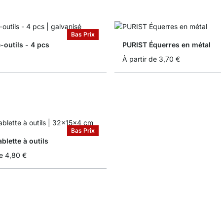
Bas Prix
-outils - 4 pcs
PURIST Équerres en métal
À partir de
3,70 €
Bas Prix
lette à outils
e
4,80 €