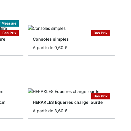
r Measure
Bas Prix
Bas Prix
ère
Consoles simples
À partir de
0,60 €
Bas Prix
 cm
HERAKLES Équerres charge lourde
À partir de
3,60 €