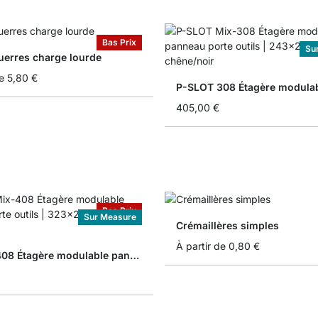
Bas Prix
Su
erres charge lourde
e
5,80 €
405,00 €
Bas Prix
Sur Measure
Crémaillères simples
À partir de
0,80 €
P-SLOT 408 Étagère modulable panneau porte outils