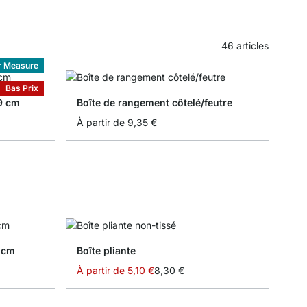
46
articles
r Measure
Bas Prix
,9 cm
Boîte de rangement côtelé/feutre
À partir de
9,35 €
9 cm
Boîte pliante
À partir de
5,10 €
8,30 €