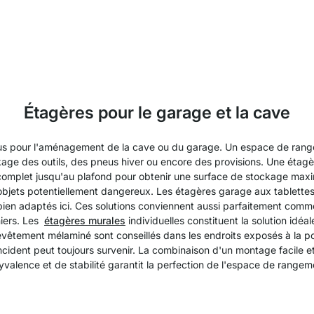
Étagères pour le garage et la cave
vous pour l'aménagement de la cave ou du garage. Un espace de ran
kage des outils, des pneus hiver ou encore des provisions. Une étagère
mur complet jusqu'au plafond pour obtenir une surface de stockage ma
objets potentiellement dangereux. Les étagères garage aux tablettes e
 bien adaptés ici. Ces solutions conviennent aussi parfaitement co
niers. Les
étagères murales
individuelles constituent la solution idéa
êtement mélaminé sont conseillés dans les endroits exposés à la pou
ncident peut toujours survenir. La combinaison d'un montage facile e
yvalence et de stabilité garantit la perfection de l'espace de rangem