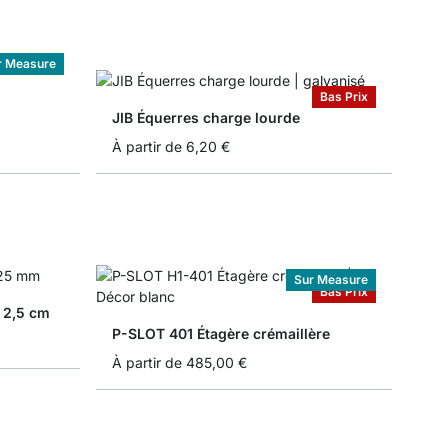
r Measure
Bas Prix
JIB Équerres charge lourde
À partir de
6,20 €
Sur Measure
Bas Prix
 2,5 cm
P-SLOT 401 Étagère crémaillère
À partir de
485,00 €