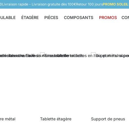
60
Livraison rapide - Livraison gratuite dès 100€
Retour 100 jours
PROMO SOLEIL:
DULABLE
ÉTAGÈRE
PIÈCES
COMPOSANTS
PROMOS
CO
Étagère modulable
Étagère
Pièces
Composants
re métal
Tablette étagère
Support de pneus