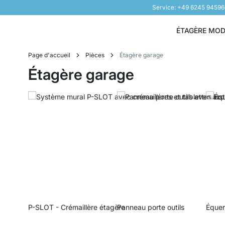
Service: +49 6245 9459
Aller au contenu
ÉTAGÈRE MO
Page d'accueil
Pièces
Étagère garage
Étagère garage
P-SLOT - Crémaillère étagère
Panneau porte outils
Équer