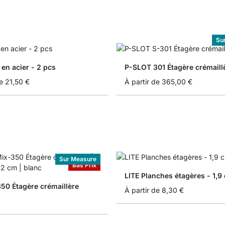
Su
 en acier - 2 pcs
P-SLOT 301 Étagère crémaill
e
21,50 €
À partir de
365,00 €
Sur Measure
Bas Prix
LITE Planches étagères - 1,9
50 Étagère crémaillère
À partir de
8,30 €