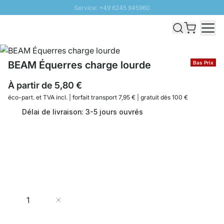
Service: +49 6245 945960
Aller au contenu
Livraison rapide - Livraison gratuite dès 100€
Retour 100 jours
PROMO SOLEIL: Jusqu'à 20% de remise
BEAM Équerres charge lourde
Bas Prix
À partir de
5,80 €
éco-part. et
TVA incl. | forfait transport 7,95 € | gratuit dès 100 €
Délai de livraison: 3-5 jours ouvrés
Quantité
Ajouter au panier