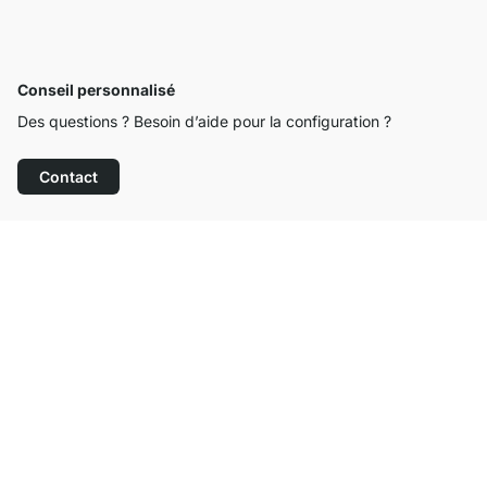
Conseil personnalisé
Des questions ? Besoin d’aide pour la configuration ?
Contact
Service clientèle compétent
Livraison gratuite
Droit de retour de 100 jours