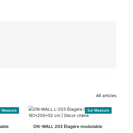
46
articles
r Measure
Sur Measure
able
ON-WALL 203 Étagère modulable