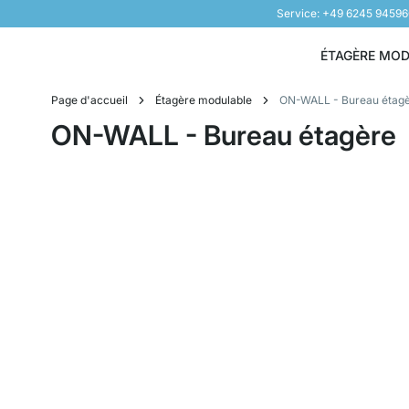
Service: +49 6245 9459
Aller au contenu
ÉTAGÈRE MO
Page d'accueil
Étagère modulable
ON-WALL - Bureau étag
ON-WALL - Bureau étagère