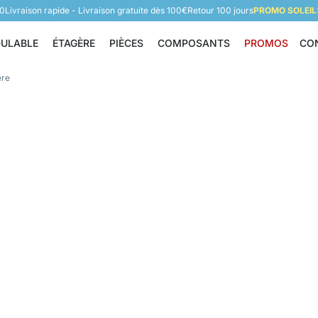
60
Livraison rapide - Livraison gratuite dès 100€
Retour 100 jours
PROMO SOLEIL:
DULABLE
ÉTAGÈRE
PIÈCES
COMPOSANTS
PROMOS
CO
Étagère modulable
Étagère
Pièces
Composants
ère