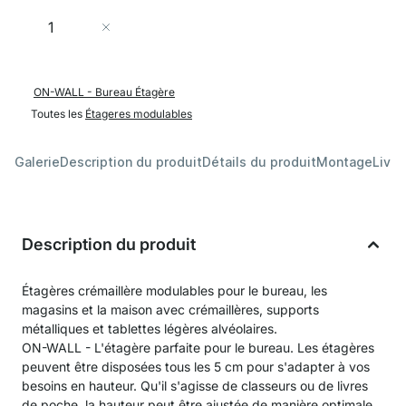
Quantité
Ajouter au panier
ON-WALL - Bureau Étagère
Toutes les
Étageres modulables
Galerie
Description du produit
Détails du produit
Montage
Livra
Description du produit
Étagères crémaillère modulables pour le bureau, les
magasins et la maison avec crémaillères, supports
métalliques et tablettes légères alvéolaires.
ON-WALL - L'étagère parfaite pour le bureau. Les étagères
peuvent être disposées tous les 5 cm pour s'adapter à vos
besoins en hauteur. Qu'il s'agisse de classeurs ou de livres
de poche, la hauteur peut être ajustée de manière optimale.