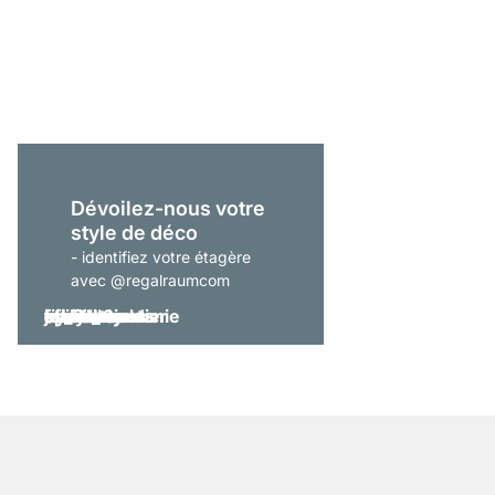
ON-WALL 151 Étagère 
À partir de
339,00 €
Dévoilez-nous votre
style de déco
- identifiez votre étagère
avec @regalraumcom