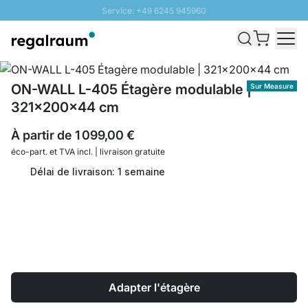
Service: +49 6245 945960
Aller au contenu
Livraison rapide - Livraison gratuite dès 100€
Retour 100 jours
PROMO SOLEIL: Jusqu'à 20% de remise
ON-WALL L-405 Étagère modulable |
Sur Measure
321x200x44 cm
À partir de
1 099,00 €
éco-part. et
TVA incl. | livraison gratuite
Délai de livraison: 1 semaine
Adapter l'étagère