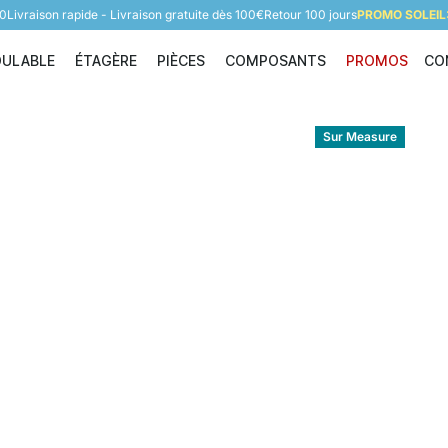
60
Livraison rapide - Livraison gratuite dès 100€
Retour 100 jours
PROMO SOLEIL:
DULABLE
ÉTAGÈRE
PIÈCES
COMPOSANTS
PROMOS
CO
Étagère modulable
Étagère
Pièces
Composants
Sur Measure