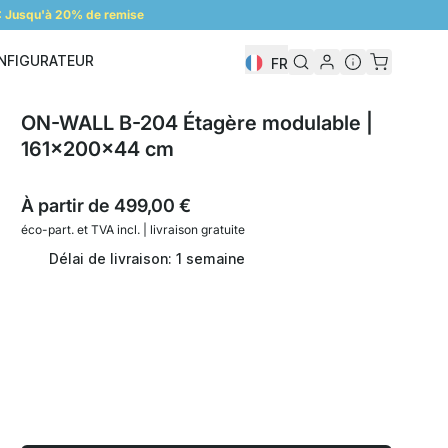
 Jusqu'à 20% de remise
NFIGURATEUR
FR
Configurateur
ON-WALL B-204 Étagère modulable |
161x200x44 cm
À partir de
499,00 €
éco-part. et
TVA incl. | livraison gratuite
Délai de livraison: 1 semaine