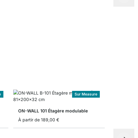
ON-WALL É
0,00 €
e
Sur Measure
ON-WALL 101 Étagère modulable
À partir de
189,00 €