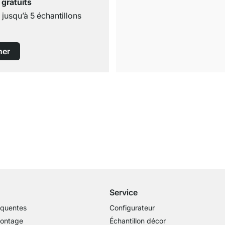
 gratuits
usqu’à 5 échantillons
ner
Livraison gratuite
dès 100€ (valeur commande)
Service
équentes
Configurateur
montage
Échantillon décor