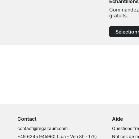
Échantillons
Commandez j
gratuits.
Sélection
Service clientèle compétent
Conseils d'experts
Contact
Aide
contact@regalraum.com
Questions fr
+49 6245 945960
(Lun - Ven 8h ‑ 17h)
Notices de 