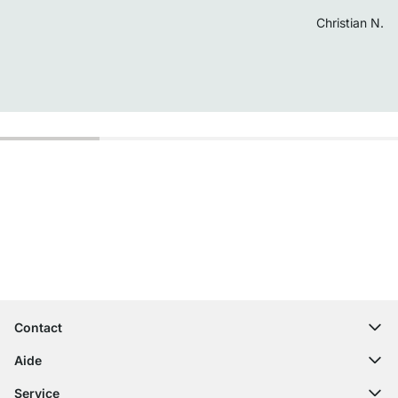
Christian N.
Service clientèle compétent
Livraison gratuite
Droit de retour de 100 jours
Contact
contact@regalraum.com
Aide
+49 6245 945960
(Lun - Ven 8h ‑ 17h)
Questions fréquentes
Service