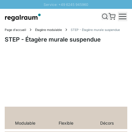
Service: +49 6245 945960
Aller au contenu
Livraison rapide - Livraison gratuite dès 100€
Retour 100 jours
Page d'accueil
Étagère modulable
STEP - Étagère murale suspendue
PROMO SOLEIL: Jusqu'à 20% de remise
STEP - Étagère murale suspendue
Modulable
Flexible
Décors