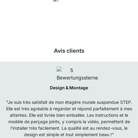
Nos produits de la catégorie STEP - Étagère murale suspendue ont été
évalués par
26523
clients avec une note moyenne de
4.7
étoiles sur
5
.
Vers
les avis
Avis clients
Design & Montage
"Je suis très satisfait de mon étagère murale suspendue STEP.
Elle est très agréable à regarder et répond parfaitement à mes
attentes. Elle est livrée bien emballée. Les instructions et le
modèle de perçage joints, y compris la vidéo, permettent de
l'installer très facilement. La qualité est au rendez-vous, le
design est simple et tout simplement beau !"