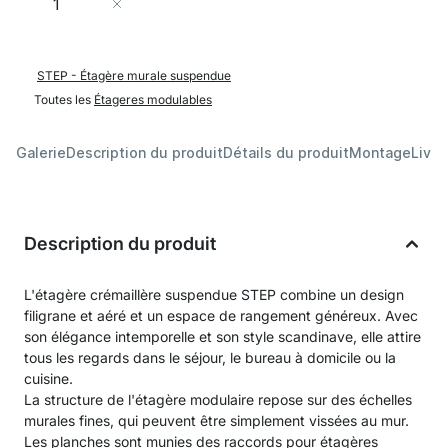
Ajouter au panier
STEP - Étagère murale suspendue
Toutes les
Étageres modulables
Galerie
Description du produit
Détails du produit
Montage
Livra
Description du produit
L'étagère crémaillère suspendue STEP combine un design
filigrane et aéré et un espace de rangement généreux. Avec
son élégance intemporelle et son style scandinave, elle attire
tous les regards dans le séjour, le bureau à domicile ou la
cuisine.
La structure de l'étagère modulaire repose sur des échelles
murales fines, qui peuvent être simplement vissées au mur.
Les planches sont munies des raccords pour étagères