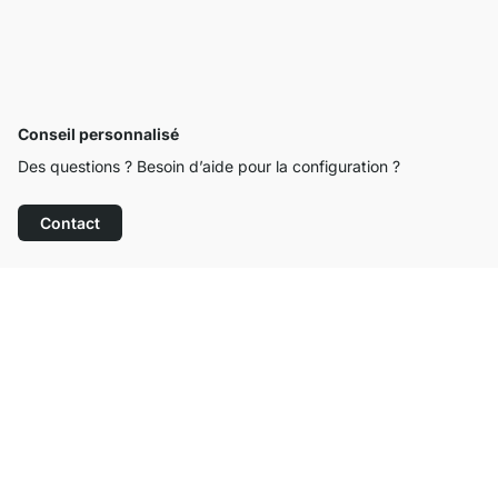
Conseil personnalisé
Des questions ? Besoin d’aide pour la configuration ?
Contact
Service clientèle compétent
Livraison gratuite
Droit de retour de 100 jours