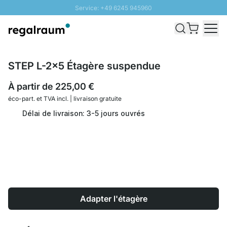
Service: +49 6245 945960
Aller au contenu
Livraison rapide - Livraison gratuite dès 100€
Retour 100 jours
PROMO SOLEIL: Jusqu'à 20% de remise
STEP L-2x5 Étagère suspendue
À partir de
225,00 €
éco-part. et
TVA incl. | livraison gratuite
Délai de livraison: 3-5 jours ouvrés
Adapter l'étagère
Quantité