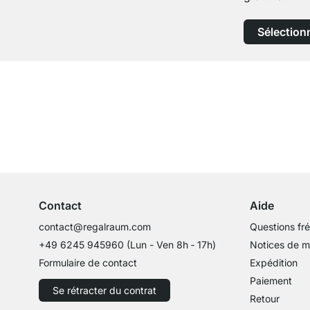
Sélection
Service clientèle compétent
Conseils d'experts
Contact
Aide
contact@regalraum.com
Questions fr
+49 6245 945960
(Lun - Ven 8h ‑ 17h)
Notices de 
Formulaire de contact
Expédition
Paiement
Se rétracter du contrat
Retour