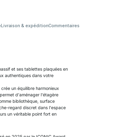
e
Livraison & expédition
Commentaires
ssif et ses tablettes plaquées en
aux authentiques dans votre
O crée un équilibre harmonieux
re permet d'aménager l'étagère
comme bibliothèque, surface
che-regard discret dans l'espace
rs un véritable point fort en
sé en 2025 par le ICONIC Award