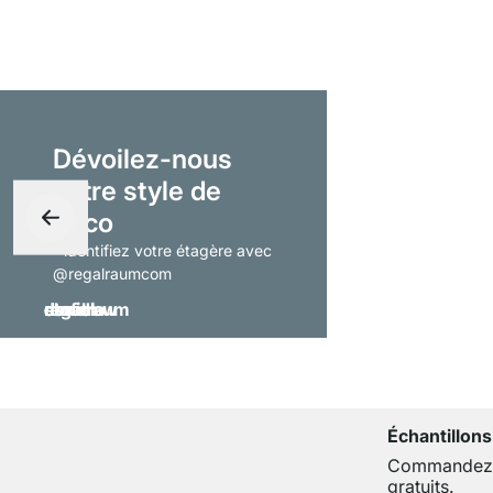
Dévoilez-nous
votre style de
déco
- identifiez votre étagère avec
@regalraumcom
Échantillons
Commandez j
gratuits.