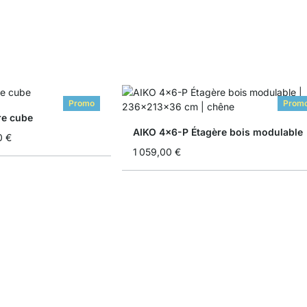
Promo
Prom
re cube
AIKO 4x6-P Étagère bois modulable
0 €
1 059,00 €