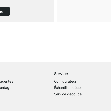
ner
Livraison gratuite
dès 100€ (valeur commande)
Service
équentes
Configurateur
montage
Échantillon décor
Service découpe