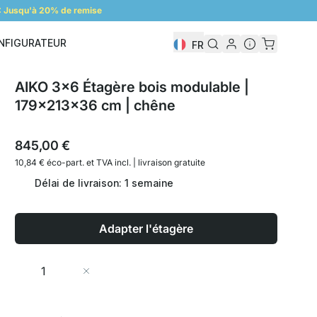
 Jusqu'à 20% de remise
NFIGURATEUR
FR
Configurateur
AIKO 3x6 Étagère bois modulable |
179x213x36 cm | chêne
845,00 €
10,84 € éco-part. et
TVA incl. | livraison gratuite
Délai de livraison: 1 semaine
Adapter l'étagère
Quantité
Ajouter au panier