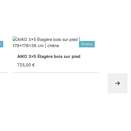
o
Promo
AIKO 3x5 Étagère bois sur pied
725,00 €
AIKO 4x3 É
619,00 €