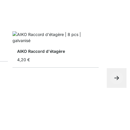
AIKO Raccord d'étagère
4,20 €
AIKO Cadre
15,50 €