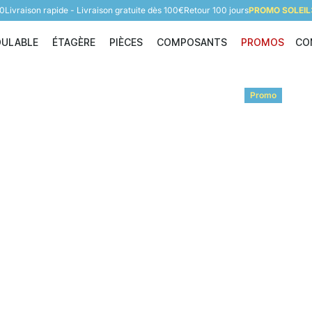
60
Livraison rapide - Livraison gratuite dès 100€
Retour 100 jours
PROMO SOLEIL:
DULABLE
ÉTAGÈRE
PIÈCES
COMPOSANTS
PROMOS
CO
Étagère modulable
Étagère
Pièces
Composants
Promo