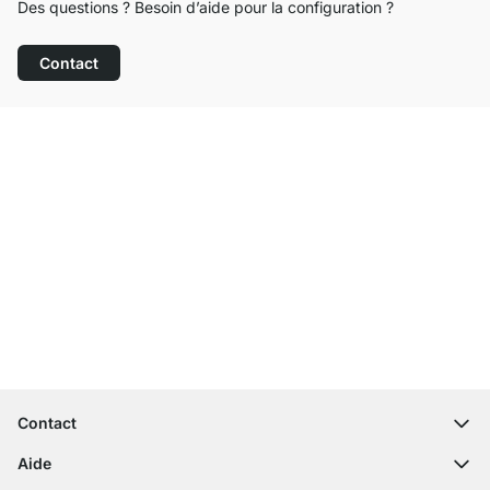
Des questions ? Besoin d’aide pour la configuration ?
Contact
Service clientèle compétent
Livraison gratuite
Droit de retour de 100 jours
Contact
contact@regalraum.com
Aide
+49 6245 945960
(Lun - Ven 8h ‑ 17h)