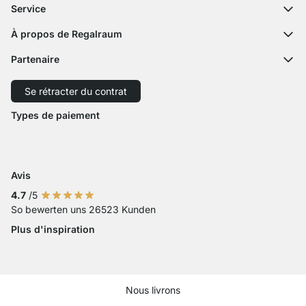
Questions fréquentes
Service
Formulaire de contact
Notices de montage
Configurateur
À propos de Regalraum
Expédition
Échantillon décor
L'équipe
Paiement
Partenaire
Service découpe
Revue de presse
Retour
Expédition avec GLS
Expédition avec Schenker
Se rétracter du contrat
Droit de rétractation
Accessibilité
Types de paiement
Zahlung mit Visa
Paiement avec Mastercard
Paiement par carte bancaire
Paiement avec Paypal
Paiement avec Klarna Sofort
Paiement par virement ba
Avis
4.7
/5
So bewerten uns 26523 Kunden
Plus d'inspiration
Nous livrons