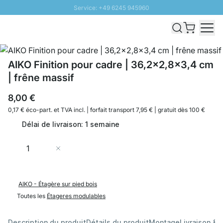
Service: +49 6245 945960
Aller au contenu
Livraison rapide - Livraison gratuite dès 100€
Retour 100 jours
PROMO SOLEIL: Jusqu'à 20% de remise
AIKO Finition pour cadre | 36,2x2,8x3,4 cm
| frêne massif
8,00 €
0,17 € éco-part. et
TVA incl. | forfait transport 7,95 € | gratuit dès 100 €
Délai de livraison: 1 semaine
Quantité
Ajouter au panier
AIKO - Étagère sur pied bois
Toutes les
Étageres modulables
Description du produit
Détails du produit
Montage
Livraison & 