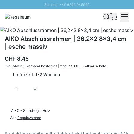
Service: +49 6245 945960
Direkt zum Inhalt
Versand & Zoll gratis ab 300 CHF
100 Tage Rückgaberecht
SUNNY SALE: Bis zu 20% Rabatt
AIKO Abschlussrahmen | 36,2x2,8x3,4 cm
| esche massiv
CHF 8.45
inkl. MwSt. | Versand kostenlos | zzgl. 25 CHF Zollpauschale
Lieferzeit: 1-2 Wochen
Menge
In den Warenkorb
AIKO - Standregal Holz
Alle
Regalsysteme
Produktbeschreibung
Produktdetails
Montage
Lieferung & Ver