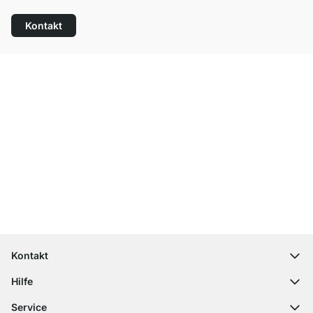
Kontakt
Top Kundenservice
Versand & Zoll gratis ab 300 CHF
100 Tage Rückgaberecht
Kontakt
contact@regalraum.com
Hilfe
+49 6245 945960
(Mo.‑Fr. 8 ‑ 17 Uhr)
Häufige Fragen
Service
Kontaktformular