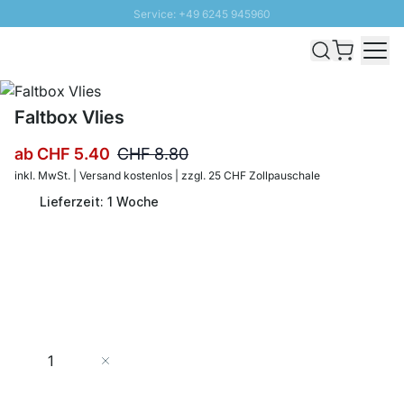
Service: +49 6245 945960
Direkt zum Inhalt
Versand & Zoll gratis ab 300 CHF
100 Tage Rückgaberecht
SUNNY SALE: Bis zu 20% Rabatt
Faltbox Vlies
ab
CHF 5.40
CHF 8.80
inkl. MwSt. | Versand kostenlos | zzgl. 25 CHF Zollpauschale
Lieferzeit: 1 Woche
Menge
In den Warenkorb