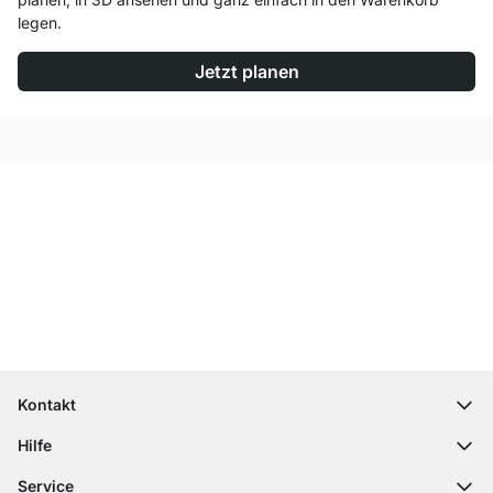
legen.
Jetzt planen
Top Kundenservice
Versand & Zoll gratis ab 300 CHF
100 Tage Rückgaberecht
Kontakt
contact@regalraum.com
Hilfe
+49 6245 945960
(Mo.‑Fr. 8 ‑ 17 Uhr)
Häufige Fragen
Service