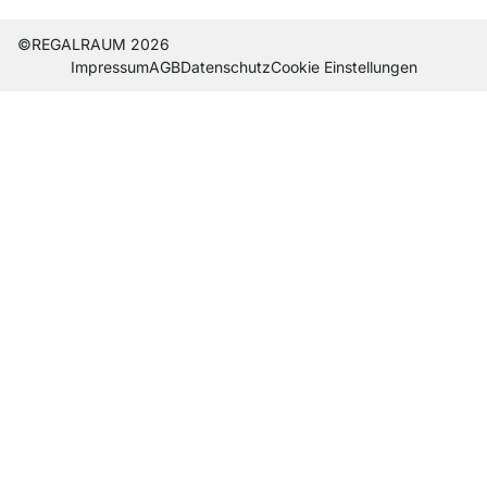
©REGALRAUM 2026
Impres­sum
AGB
Daten­schutz
Cookie Einstel­lungen