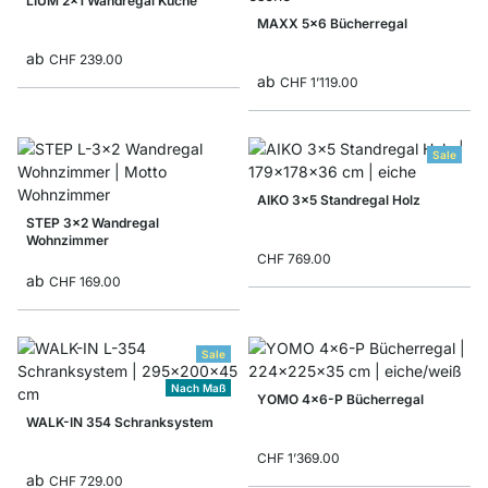
LIUM 2x1 Wandregal Küche
MAXX 5x6 Bücherregal
ab
CHF 239.00
ab
CHF 1’119.00
Sale
AIKO 3x5 Standregal Holz
STEP 3x2 Wandregal
Wohnzimmer
CHF 769.00
ab
CHF 169.00
Sale
Nach Maß
YOMO 4x6-P Bücherregal
WALK-IN 354 Schranksystem
CHF 1’369.00
ab
CHF 729.00