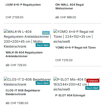
LIUM 4x6-P Regalsystem
ON-WALL 404 Regal
Wohnzimmer
ab
CHF 2’129.00
CHF 999.00
Sale
Nach Maß
YOMO 4x4-P Regal mit Türen
WALK-IN 404 Regalsystem
Ankleidezimmer
CHF 1’215.00
ab
CHF 729.00
Tiefpreis
Nach Maß
Nach Maß
CLOS-IT 606 Begehbarer
Kleiderschrank
P-SLOT 404 Eckregal
ab
CHF 1’585.00