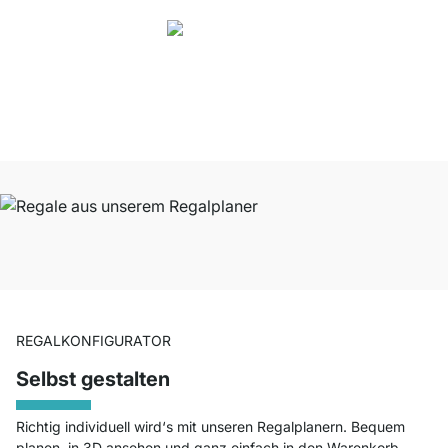
4.8
Unsere Produkte in der Kategorie Ladenregal wurden von
33692
Kunden
durchschnittlich mit
4.8
von
5
Sternen bewertet.
Zu den Bewertungen
REGALKONFIGURATOR
Selbst gestalten
Richtig individuell wird‘s mit unseren Regalplanern. Bequem
planen, in 3D ansehen und ganz einfach in den Warenkorb