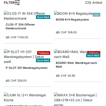
FILTER
226
Artikel
Sale
Nach Maß
BOON 6x5 Regalsystem
CLOS-IT 354 Offener
Kleiderschrank
ab
CHF 749.00
ab
CHF 1’145.00
Tiefpreis
Tiefpreis
Nach Maß
Nach Maß
BOARD+RAIL Wandregal nach
Maß
P-SLOT 201 Wandregalsystem
ab
CHF 34.90
ab
CHF 259.00