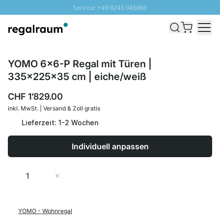
Service: +49 6245 945960
Direkt zum Inhalt
Versand & Zoll gratis ab 300 CHF
100 Tage Rückgaberecht
SUNNY SALE: Bis zu 20% Rabatt
YOMO 6x6-P Regal mit Türen |
335x225x35 cm | eiche/weiß
CHF 1’829.00
inkl. MwSt. | Versand & Zoll gratis
Lieferzeit: 1-2 Wochen
Individuell anpassen
Menge
In den Warenkorb
YOMO - Wohnregal