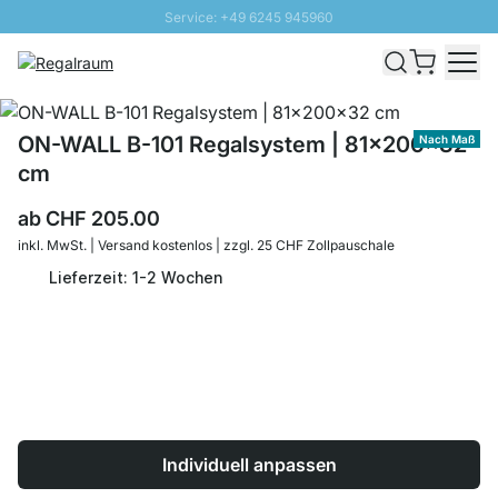
Service: +49 6245 945960
Direkt zum Inhalt
Versand & Zoll gratis ab 300 CHF
100 Tage Rückgaberecht
SUNNY SALE: Bis zu 20% Rabatt
ON-WALL B-101 Regalsystem | 81x200x32
Nach Maß
cm
ab
CHF 205.00
inkl. MwSt. | Versand kostenlos | zzgl. 25 CHF Zollpauschale
Lieferzeit: 1-2 Wochen
Individuell anpassen