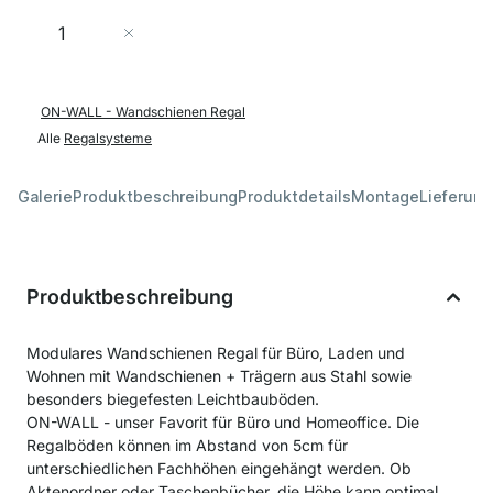
Menge
In den Warenkorb
ON-WALL - Wandschienen Regal
Alle
Regalsysteme
Galerie
Produktbeschreibung
Produktdetails
Montage
Lieferung
Produktbeschreibung
Modulares Wandschienen Regal für Büro, Laden und
Wohnen mit Wandschienen + Trägern aus Stahl sowie
besonders biegefesten Leichtbauböden.
ON-WALL - unser Favorit für Büro und Homeoffice. Die
Regalböden können im Abstand von 5cm für
unterschiedlichen Fachhöhen eingehängt werden. Ob
Aktenordner oder Taschenbücher, die Höhe kann optimal