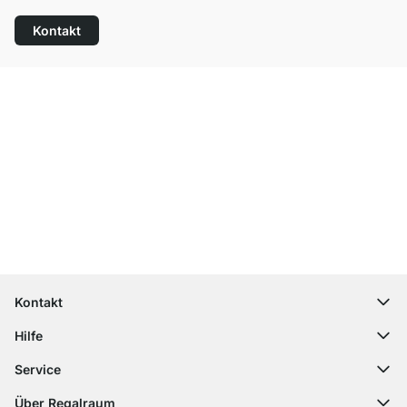
Kontakt
Top Kundenservice
Versand & Zoll gratis ab 300 CHF
100 Tage Rückgaberecht
Kontakt
contact@regalraum.com
Hilfe
+49 6245 945960
(Mo.‑Fr. 8 ‑ 17 Uhr)
Häufige Fragen
Service
Kontaktformular
Montageanleitungen
Regalplaner
Über Regalraum