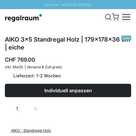
Service: +49 6245 945960
Direkt zum Inhalt
Versand & Zoll gratis ab 300 CHF
100 Tage Rückgaberecht
SUNNY SALE: Bis zu 20% Rabatt
AIKO 3x5 Standregal Holz | 179x178x36 cm
Sale
| eiche
CHF 769.00
inkl. MwSt. | Versand & Zoll gratis
Lieferzeit: 1-2 Wochen
Individuell anpassen
Menge
In den Warenkorb
AIKO - Standregal Holz