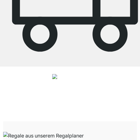
4.8
Unsere Produkte in der Kategorie Räume wurden von
33729
Kunden
durchschnittlich mit
4.8
von
5
Sternen bewertet.
Zu den Bewertungen