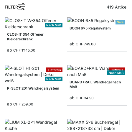
FILTER
419
Artikel
Sale
Nach Maß
BOON 6x5 Regalsystem
CLOS-IT 354 Offener
Kleiderschrank
ab
CHF 749.00
ab
CHF 1’145.00
Tiefpreis
Tiefpreis
Nach Maß
Nach Maß
BOARD+RAIL Wandregal nach
Maß
P-SLOT 201 Wandregalsystem
ab
CHF 34.90
ab
CHF 259.00