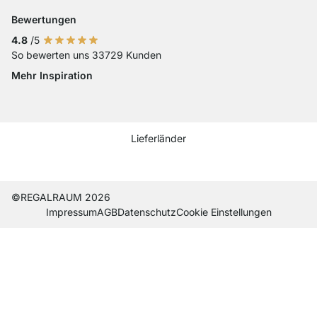
Bewertungen
4.8
/5
So bewerten uns 33729 Kunden
Mehr Inspiration
Social media Instagram
Social media Facebook
Social media Pinterest
Social media Youtube
Lieferländer
Current country
Lieferland wechseln
Lieferland wechseln
Lieferland wechseln
Lieferland wechseln
Lieferland wechseln
Lieferland wechseln
Lieferland wechseln
Lieferland wechseln
Lieferland wech
©REGALRAUM 2026
Impres­sum
AGB
Daten­schutz
Cookie Einstel­lungen