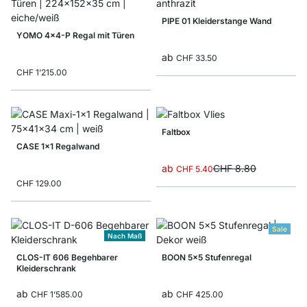
PIPE 01 Kleiderstange Wand
YOMO 4x4-P Regal mit Türen
ab
CHF 33.50
CHF 1’215.00
Faltbox
CASE 1x1 Regalwand
ab
CHF 8.80
CHF 5.40
CHF 129.00
Sale
Nach Maß
CLOS-IT 606 Begehbarer
BOON 5x5 Stufenregal
Kleiderschrank
ab
ab
CHF 1’585.00
CHF 425.00