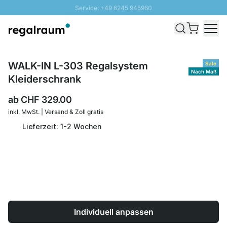
Service: +49 6245 945960
Direkt zum Inhalt
Versand & Zoll gratis ab 300 CHF
100 Tage Rückgaberecht
SUNNY SALE: Bis zu 20% Rabatt
WALK-IN L-303 Regalsystem
Sale
Nach Maß
Kleiderschrank
ab
CHF 329.00
inkl. MwSt. | Versand & Zoll gratis
Lieferzeit: 1-2 Wochen
Individuell anpassen