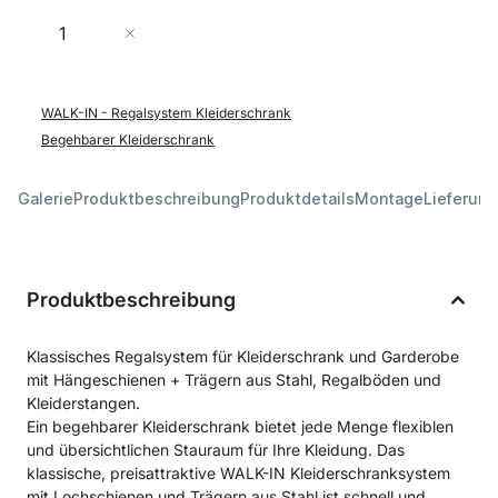
Menge
In den Warenkorb
WALK-IN - Regalsystem Kleiderschrank
Begehbarer Kleiderschrank
Galerie
Produktbeschreibung
Produktdetails
Montage
Lieferung
Produktbeschreibung
Klassisches Regalsystem für Kleiderschrank und Garderobe
mit Hängeschienen + Trägern aus Stahl, Regalböden und
Kleiderstangen.
Ein begehbarer Kleiderschrank bietet jede Menge flexiblen
und übersichtlichen Stauraum für Ihre Kleidung. Das
klassische, preisattraktive WALK-IN Kleiderschranksystem
mit Lochschienen und Trägern aus Stahl ist schnell und