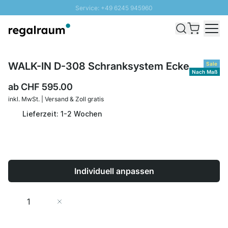
Service: +49 6245 945960
Direkt zum Inhalt
Versand & Zoll gratis ab 300 CHF
100 Tage Rückgaberecht
SUNNY SALE: Bis zu 20% Rabatt
WALK-IN D-308 Schranksystem Ecke
Sale
Nach Maß
ab
CHF 595.00
inkl. MwSt. | Versand & Zoll gratis
Lieferzeit: 1-2 Wochen
Individuell anpassen
Menge
In den Warenkorb