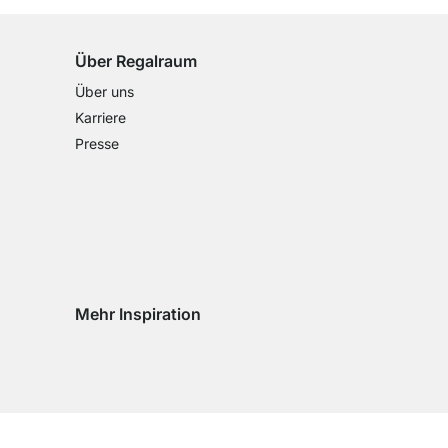
Über Regalraum
Über uns
Karriere
Presse
Mehr Inspiration
Social media Instagram
Social media Facebook
Social media Pinterest
Social media Youtube
eln
chseln
d wechseln