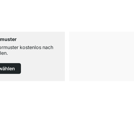
rmuster
ormuster kostenlos nach
len.
wählen
Versand & Zoll gratis ab 300 CHF
Darunter nur 25 CHF Versand- & Zollpauschale