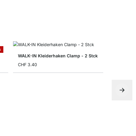
s
WALK-IN Kleiderhaken Clamp - 2 Stck
CHF 3.40
WALK-IN Sc
CHF 18.90