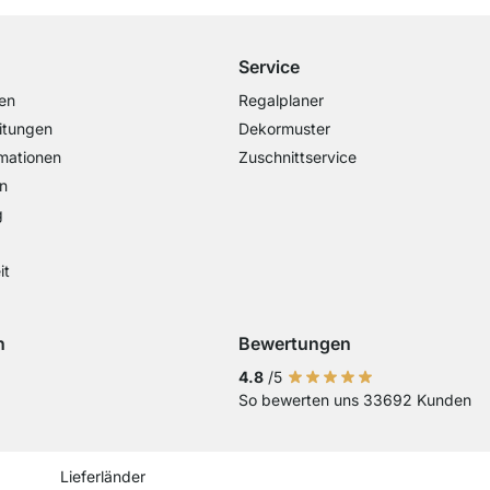
Service
en
Regalplaner
itungen
Dekormuster
mationen
Zuschnittservice
n
g
it
n
Bewertungen
Visa
ng mit Mastercard
Zahlung mit Paypal
Zahlung mit Sofort Kasse
Zahlung mit Vorkasse
4.8
/5
So bewerten uns 33692 Kunden
Current country
Lieferland wechseln
Lieferland wechseln
Lieferland wechseln
Lieferland wechseln
Lieferland wechseln
Lieferland wechseln
Lieferland wechs
Lieferland we
Lieferlan
Lieferländer