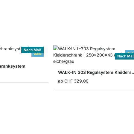
Nach Maß
Sale
Sal
Nach Ma
hranksystem
WALK-IN 303 Regalsyste
ab
CHF 329.00