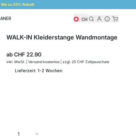
Bis zu 20% Rabatt
LANER
CH
Regalplaner
WALK-IN Kleiderstange Wandmontage
ab
CHF 22.90
inkl. MwSt. | Versand kostenlos | zzgl. 25 CHF Zollpauschale
Lieferzeit: 1-2 Wochen
Menge
In den Warenkorb