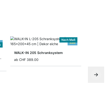
Nach Maß
e
Sale
ß
WALK-IN 205 Schranksystem
m Kleiderschrank
ab
CHF 389.00
ab
CHF 32