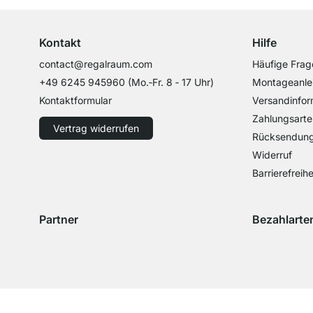
Kontakt
Hilfe
contact@regalraum.com
Häufige Frag
+49 6245 945960
(Mo.‑Fr. 8 ‑ 17 Uhr)
Montageanle
Kontaktformular
Versandinfor
Zahlungsarte
Vertrag widerrufen
Rücksendun
Widerruf
Barrierefreihe
Partner
Bezahlarte
Versand mit GLS
Versand mit Schenker
Zahlung mit 
Zahlu