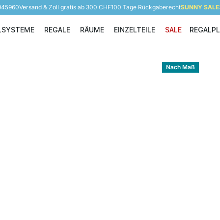
 945960
Versand & Zoll gratis ab 300 CHF
100 Tage Rückgaberecht
SUNNY SALE: 
LSYSTEME
REGALE
RÄUME
EINZELTEILE
SALE
REGALP
Regalsysteme
Regale
Räume
Einzelteile
Nach Maß