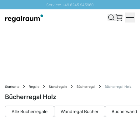
Service: +49 6245 945960
Direkt zum Inhalt
Versand & Zoll gratis ab 300 CHF
100 Tage Rückgaberecht
SUNNY SALE: Bis zu 20% Rabatt
Startseite
Regale
Standregale
Bücherregal
Bücherregal Holz
Bücherregal Holz
Alle Bücherregale
Wandregal Bücher
Bücherwand