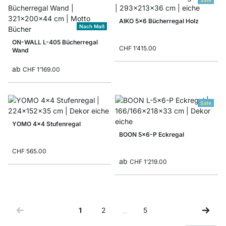
Sale
AIKO 5x6 Bücherregal Holz
Nach Maß
ON-WALL L-405 Bücherregal
CHF 1’415.00
Wand
ab
CHF 1’169.00
Sale
YOMO 4x4 Stufenregal
BOON 5x6-P Eckregal
CHF 565.00
ab
CHF 1’219.00
1
2
5
…
Sie lesen gerade Seite
Seite
Seite