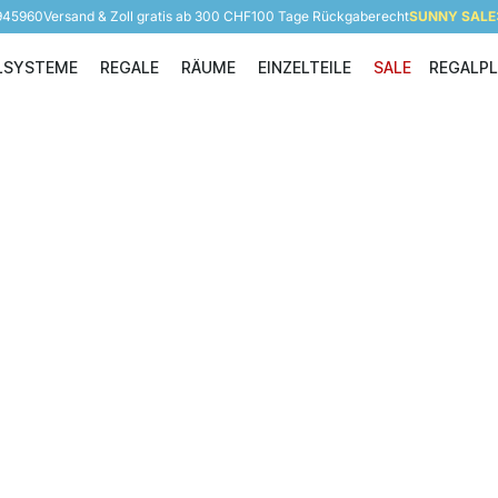
 945960
Versand & Zoll gratis ab 300 CHF
100 Tage Rückgaberecht
SUNNY SALE: 
LSYSTEME
REGALE
RÄUME
EINZELTEILE
SALE
REGALP
Regalsysteme
Regale
Räume
Einzelteile