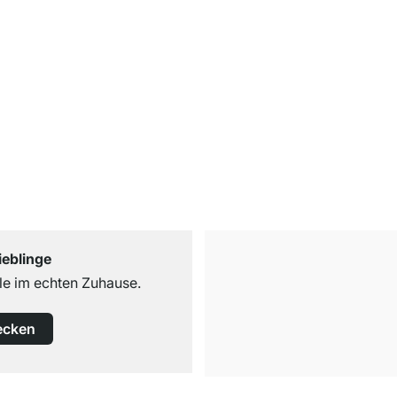
ieblinge
e im echten Zuhause.
ecken