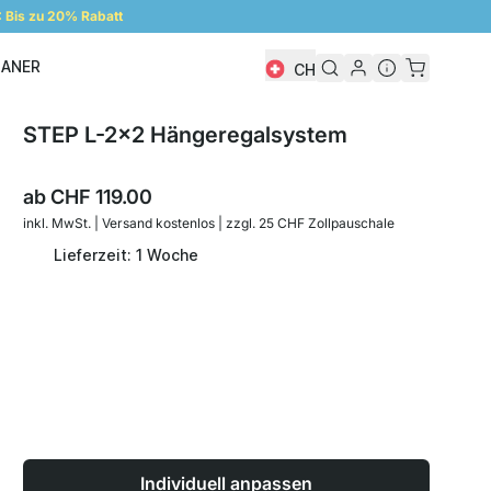
Bis zu 20% Rabatt
LANER
CH
Regalplaner
STEP L-2x2 Hängeregalsystem
ab
CHF 119.00
inkl. MwSt. | Versand kostenlos | zzgl. 25 CHF Zollpauschale
Lieferzeit: 1 Woche
Individuell anpassen