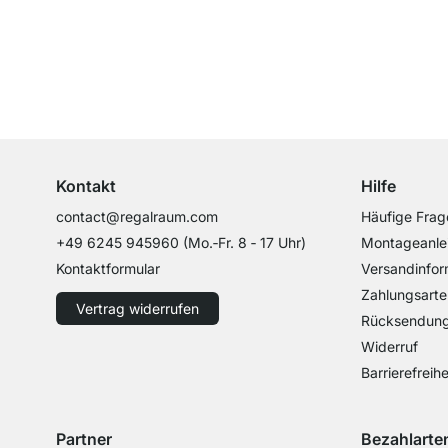
Top Kundenservice
Professionelle Beratung von Experten
Kontakt
Hilfe
contact@regalraum.com
Häufige Frag
+49 6245 945960
(Mo.‑Fr. 8 ‑ 17 Uhr)
Montageanle
Kontaktformular
Versandinfor
Zahlungsarte
Vertrag widerrufen
Rücksendun
Widerruf
Barrierefreihe
Partner
Bezahlarte