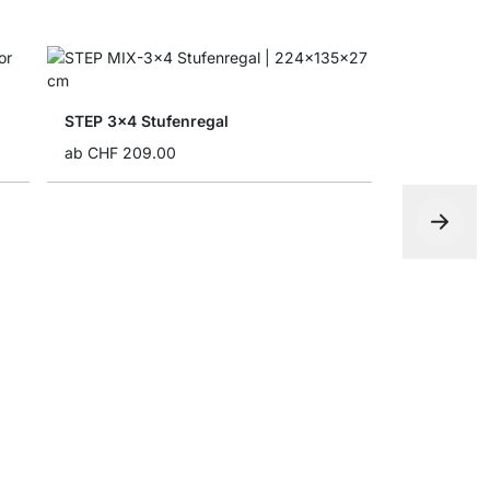
STEP 3x4 Stufenregal
ab
CHF 209.00
YOMO 4x6-
CHF 1’369