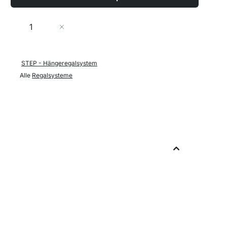
Menge
In den Warenkorb
STEP - Hängeregalsystem
Alle
Regalsysteme